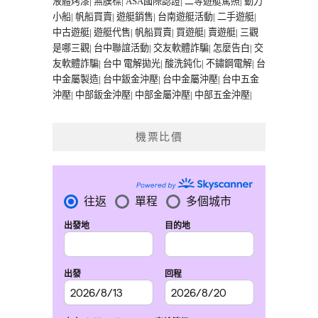
液體烤漆
|
無膜標
|
ASA國際認證
|
二等遊艇駕照
|
動力
小船
|
帆船買賣
|
遊艇銷售
|
台南遊艇活動
|
二手遊艇
|
中古遊艇
|
遊艇代售
|
帆船買賣
|
買遊艇
|
賣遊艇
|
三觀
是哪三觀
|
台中聯誼活動
|
交友軟體詐騙
|
怎麼告白
|
交
友軟體詐騙
|
台中 電解拋光
|
酸洗鈍化
|
不鏽鋼電解
|
台
中金屬製造
|
台中鈑金沖壓
|
台中金屬沖壓
|
台中五金
沖壓
|
中部鈑金沖壓
|
中部金屬沖壓
|
中部五金沖壓
|
機票比價