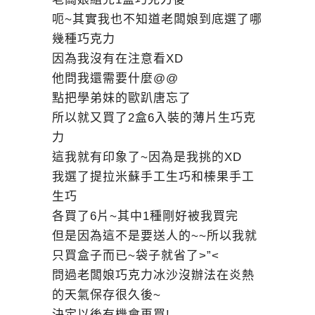
呃~其實我也不知道老闆娘到底選了哪
幾種巧克力
因為我沒有在注意看XD
他問我還需要什麼@@
點把學弟妹的歐趴唐忘了
所以就又買了2盒6入裝的薄片生巧克
力
這我就有印象了~因為是我挑的XD
我選了提拉米蘇手工生巧和榛果手工
生巧
各買了6片~其中1種剛好被我買完
但是因為這不是要送人的~~所以我就
只買盒子而已~袋子就省了>”<
問過老闆娘巧克力冰沙沒辦法在炎熱
的天氣保存很久後~
決定以後有機會再買!