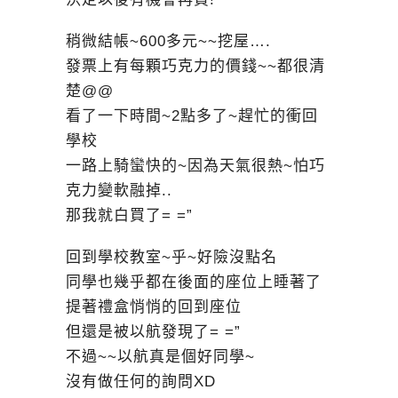
稍微結帳~600多元~~挖屋….
發票上有每顆巧克力的價錢~~都很清
楚@@
看了一下時間~2點多了~趕忙的衝回
學校
一路上騎蠻快的~因為天氣很熱~怕巧
克力變軟融掉..
那我就白買了= =”
回到學校教室~乎~好險沒點名
同學也幾乎都在後面的座位上睡著了
提著禮盒悄悄的回到座位
但還是被以航發現了= =”
不過~~以航真是個好同學~
沒有做任何的詢問XD