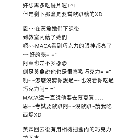
好想再多吃幾片喔T^T
但是剩下那盒是要當歐趴糖的XD
恩~~在黃魚她們下課後
到教室內給了她們
呃~~MACA看到巧克力的眼神都亮了
~~好誇張= =”
阿真也差不多@@
倒是黃魚說他也是很喜歡巧克力= =”
呃~~怎麼沒聽你說過~~也沒看你吃過
巧克力阿= =”
MACA還一直說他要去慕夏買…..
恩~~考試要歐趴阿~~沒歐趴~請我吃
西堤XD
美霖回去後有用相機把盒內的巧克力