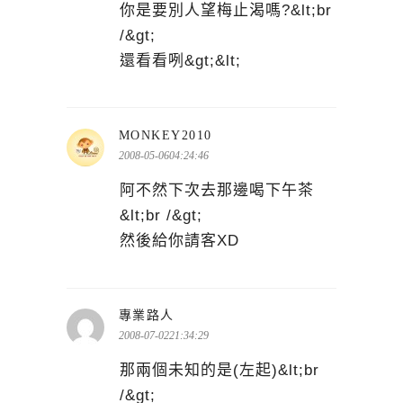
你是要別人望梅止渴嗎?&lt;br
/&gt;
還看看咧&gt;&lt;
表
MONKEY2010
示:
2008-05-0604:24:46
阿不然下次去那邊喝下午茶
&lt;br /&gt;
然後給你請客XD
表
專業路人
示:
2008-07-0221:34:29
那兩個未知的是(左起)&lt;br
/&gt;