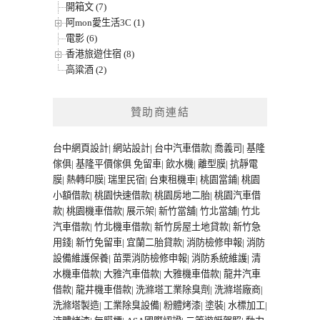
開箱文 (7)
阿mon愛生活3C (1)
電影 (6)
香港旅遊住宿 (8)
高粱酒 (2)
贊助商連結
台中網頁設計
|
網站設計
|
台中汽車借款
|
喬義司
|
基隆
傢俱
|
基隆平價傢俱
免留車
|
飲水機
|
離型膜
|
抗靜電
膜
|
熱轉印膜
|
瑞里民宿
|
台東租機車
|
桃園當鋪
|
桃園
小額借款
|
桃園快速借款
|
桃園房地二胎
|
桃園汽車借
款
|
桃園機車借款
|
展示架
|
新竹當舖
|
竹北當舖
|
竹北
汽車借款
|
竹北機車借款
|
新竹房屋土地貸款
|
新竹急
用錢
|
新竹免留車
|
宜蘭二胎貸款
|
消防檢修申報
|
消防
設備維護保養
|
苗栗消防檢修申報
|
消防系統維護
|
清
水機車借款
|
大雅汽車借款
|
大雅機車借款
|
龍井汽車
借款
|
龍井機車借款
|
洗滌塔工業除臭劑
|
洗滌塔廠商
|
洗滌塔製造
|
工業除臭設備
|
粉體烤漆
|
塗裝
|
水標加工
|