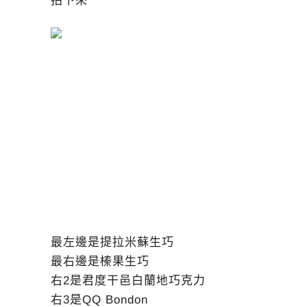
拍下來
最左邊是提拉米蘇生巧
最右邊是榛果生巧
右2是君度干邑白蘭地巧克力
右3是QQ Bondon