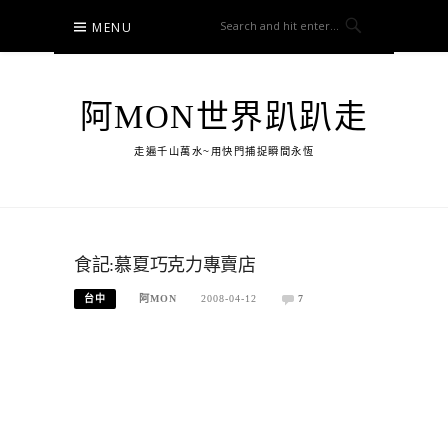
Skip
MENU
to
content
阿MON世界趴趴走
走遍千山萬水~用快門捕捉瞬間永恆
食記:慕夏巧克力專賣店
台中
阿MON
2008-04-12
7