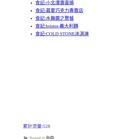
食記:小北澤壽喜燒
食記:慕夏巧克力專賣店
食記:水舞饌之聚餐
食記:bristot-義大利麵
食記:COLD STONE冰淇淋
累計流量:528
Posted in
台中