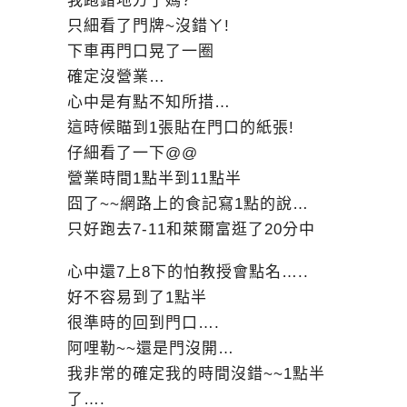
我跑錯地方了媽?
只細看了門牌~沒錯ㄚ!
下車再門口晃了一圈
確定沒營業…
心中是有點不知所措…
這時候瞄到1張貼在門口的紙張!
仔細看了一下@@
營業時間1點半到11點半
囧了~~網路上的食記寫1點的說…
只好跑去7-11和萊爾富逛了20分中
心中還7上8下的怕教授會點名…..
好不容易到了1點半
很準時的回到門口….
阿哩勒~~還是門沒開…
我非常的確定我的時間沒錯~~1點半
了….