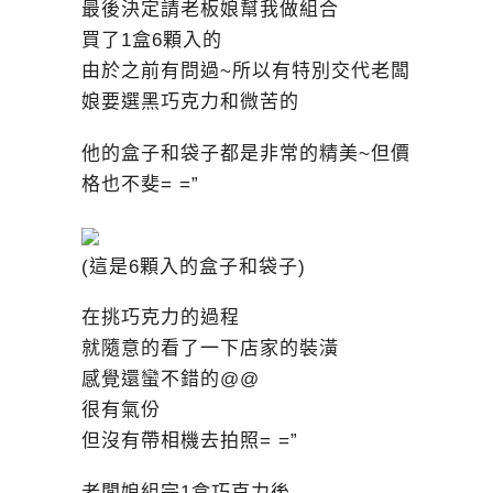
最後決定請老板娘幫我做組合
買了1盒6顆入的
由於之前有問過~所以有特別交代老闆
娘要選黑巧克力和微苦的
他的盒子和袋子都是非常的精美~但價
格也不斐= =”
(這是6顆入的盒子和袋子)
在挑巧克力的過程
就隨意的看了一下店家的裝潢
感覺還蠻不錯的@@
很有氣份
但沒有帶相機去拍照= =”
老闆娘組完1盒巧克力後