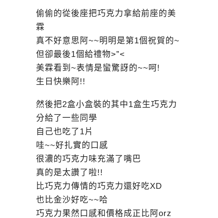
偷偷的從後座把巧克力拿給前座的美
霖
真不好意思阿~~明明是第1個祝賀的~
但卻最後1個給禮物>”<
美霖看到~表情是蠻驚訝的~~呵!
生日快樂阿!!
然後把2盒小盒裝的其中1盒生巧克力
分給了一些同學
自己也吃了1片
哇~~好扎實的口感
很濃的巧克力味充滿了嘴巴
真的是太讚了啦!!
比巧克力傳情的巧克力還好吃XD
也比金沙好吃~~哈
巧克力果然口感和價格成正比阿orz