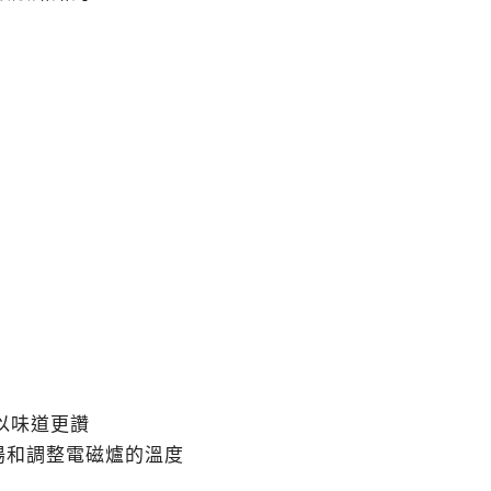
以味道更讚
湯和調整電磁爐的溫度