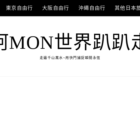
東京自由行
大阪自由行
沖繩自由行
其他日本
阿MON世界趴趴
走遍千山萬水~用快門捕捉瞬間永恆