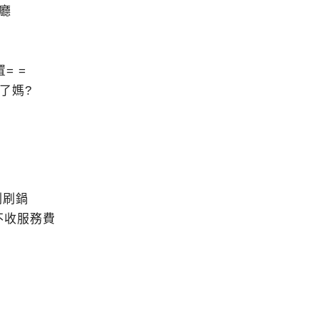
廳
= =
了媽?
刷刷鍋
不收服務費