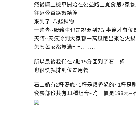
然後騎上機車開始在公益路上覓食第2家餐
往返公益路數趟後
來到了”八錢鍋物”
一進去~服務生也是說要到7點半後才有位置
天阿~天氣冷到大家都一窩風跑出來吃火鍋
怎麼每家都爆滿= =……..
所以最後我們在7點15分回到了石二鍋
也很快就排到位置用餐
石二鍋有2種湯底~1種是爆香過的~1種是
套餐部份共有11種組合~均一價是198元~