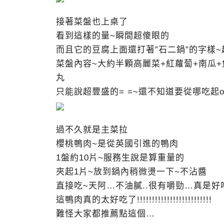
接著菜盤也上桌了
看到這樣的量~瞬間超傻眼的
而且它的豆腐上面還打著”石二鍋”的字樣~
菜盤內容~大約半顆高麗菜+紅蘿蔔+南瓜+
丸
只能說超豐盛的= =~還不知道要從哪吃起o
過不久就是主菜拉
櫻桃鴨肉~是從英國引進的鴨肉
1盤約10片~服務生說是算重量的
夾起1片~放到鍋內稍微燙一下~不沾醬
直接吃~天阿…不油膩..很有嚼勁…真是
這鴨肉真的太好吃了!!!!!!!!!!!!!!!!!!!!!!!!!
難怪大家都推薦點這個…