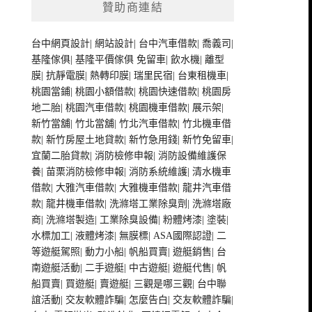
贊助商連結
台中網頁設計
|
網站設計
|
台中汽車借款
|
喬義司
|
基隆傢俱
|
基隆平價傢俱
免留車
|
飲水機
|
離型
膜
|
抗靜電膜
|
熱轉印膜
|
瑞里民宿
|
台東租機車
|
桃園當鋪
|
桃園小額借款
|
桃園快速借款
|
桃園房
地二胎
|
桃園汽車借款
|
桃園機車借款
|
展示架
|
新竹當舖
|
竹北當舖
|
竹北汽車借款
|
竹北機車借
款
|
新竹房屋土地貸款
|
新竹急用錢
|
新竹免留車
|
宜蘭二胎貸款
|
消防檢修申報
|
消防設備維護保
養
|
苗栗消防檢修申報
|
消防系統維護
|
清水機車
借款
|
大雅汽車借款
|
大雅機車借款
|
龍井汽車借
款
|
龍井機車借款
|
洗滌塔工業除臭劑
|
洗滌塔廠
商
|
洗滌塔製造
|
工業除臭設備
|
粉體烤漆
|
塗裝
|
水標加工
|
液體烤漆
|
無膜標
|
ASA國際認證
|
二
等遊艇駕照
|
動力小船
|
帆船買賣
|
遊艇銷售
|
台
南遊艇活動
|
二手遊艇
|
中古遊艇
|
遊艇代售
|
帆
船買賣
|
買遊艇
|
賣遊艇
|
三觀是哪三觀
|
台中聯
誼活動
|
交友軟體詐騙
|
怎麼告白
|
交友軟體詐騙
|