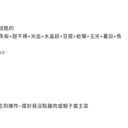
超酷的
魚板+甜不辣+米血+水晶餃+豆腐+蛤犡+玉米+蕃茄+魚
rz
好吃到爆炸~還好我沒點雞肉或蝦子當主菜