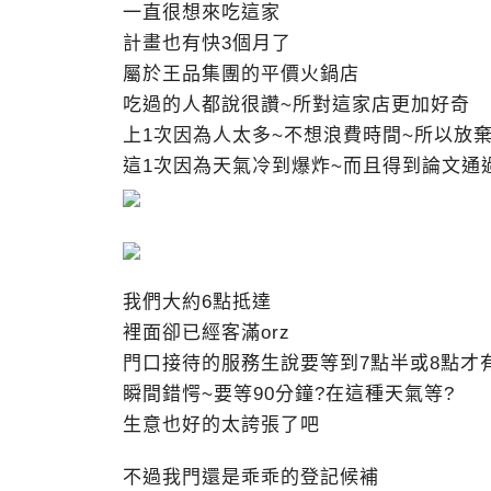
一直很想來吃這家
計畫也有快3個月了
屬於王品集團的平價火鍋店
吃過的人都說很讚~所對這家店更加好奇
上1次因為人太多~不想浪費時間~所以放
這1次因為天氣冷到爆炸~而且得到論文通
我們大約6點抵達
裡面卻已經客滿orz
門口接待的服務生說要等到7點半或8點才
瞬間錯愕~要等90分鐘?在這種天氣等?
生意也好的太誇張了吧
不過我門還是乖乖的登記候補