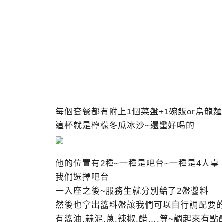
每個套餐都有附上1個菜盤+1碗飯or烏龍麵
這杯就是檸檬冬瓜冰沙~還蠻好喝的
他的位置有2種~一種是吧台~一種是4人桌
我們選擇吧台
一入座之後~服務生就分別給了2盤醬料
然後也拿出醬料盤讓我們可以自行調配要
有醬油.蒜泥.蔥.辣椒.醋….等~調起來有