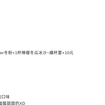
or冬粉+1杯檸檬冬瓜冰沙~續杯要+10元
的口味
點酸酸甜甜的XD