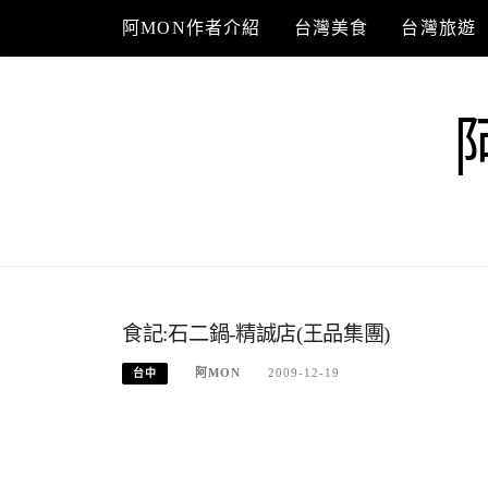
Skip
阿MON作者介紹
台灣美食
台灣旅遊
to
content
食記:石二鍋-精誠店(王品集團)
阿MON
2009-12-19
台中