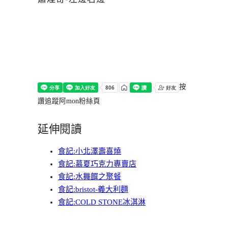
按
讚追蹤阿mon粉絲頁
延伸閱讀
食記:小北澤壽喜燒
食記:慕夏巧克力專賣店
食記:水舞饌之聚餐
食記:bristot-義大利麵
食記:COLD STONE冰淇淋