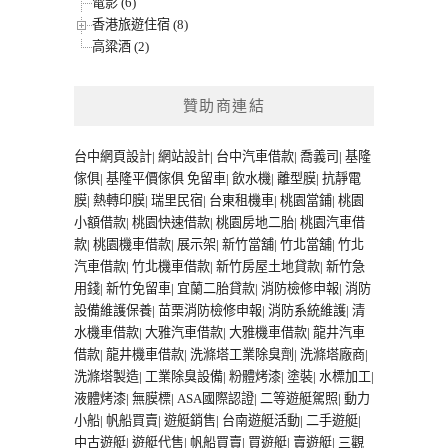
電影 (6)
香港旅遊住宿 (8)
高粱酒 (2)
贊助商連結
台中網頁設計
|
網站設計
|
台中汽車借款
|
喬義司
|
基隆
傢俱
|
基隆平價傢俱
免留車
|
飲水機
|
離型膜
|
抗靜電
膜
|
熱轉印膜
|
瑞里民宿
|
台東租機車
|
桃園當鋪
|
桃園
小額借款
|
桃園快速借款
|
桃園房地二胎
|
桃園汽車借
款
|
桃園機車借款
|
展示架
|
新竹當舖
|
竹北當舖
|
竹北
汽車借款
|
竹北機車借款
|
新竹房屋土地貸款
|
新竹急
用錢
|
新竹免留車
|
宜蘭二胎貸款
|
消防檢修申報
|
消防
設備維護保養
|
苗栗消防檢修申報
|
消防系統維護
|
清
水機車借款
|
大雅汽車借款
|
大雅機車借款
|
龍井汽車
借款
|
龍井機車借款
|
洗滌塔工業除臭劑
|
洗滌塔廠商
|
洗滌塔製造
|
工業除臭設備
|
粉體烤漆
|
塗裝
|
水標加工
|
液體烤漆
|
無膜標
|
ASA國際認證
|
二等遊艇駕照
|
動力
小船
|
帆船買賣
|
遊艇銷售
|
台南遊艇活動
|
二手遊艇
|
中古遊艇
|
遊艇代售
|
帆船買賣
|
買遊艇
|
賣遊艇
|
三觀