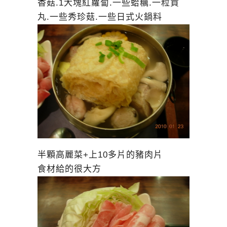
香菇.1大塊紅蘿蔔.一些蛤糲.一粒貢
丸.一些秀珍菇.一些日式火鍋料
半顆高麗菜+上10多片的豬肉片
食材給的很大方