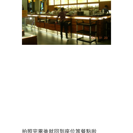
拍照完畢後就回到座位等餐點啦