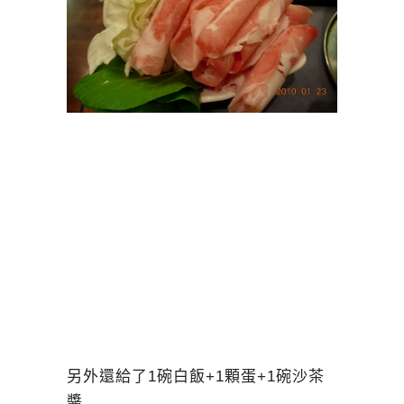
另外還給了1碗白飯+1顆蛋+1碗沙茶
醬