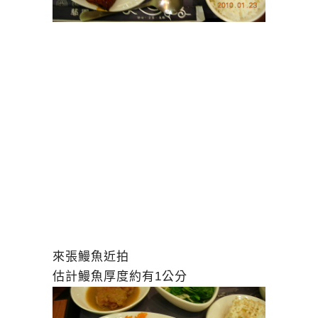
來張鰻魚近拍
估計鰻魚厚度約有1公分