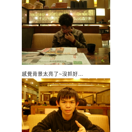
感覺背景太亮了~沒抓好…