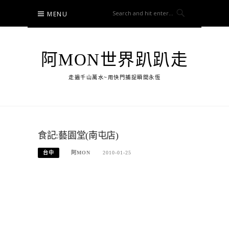
Skip
MENU
to
content
阿MON世界趴趴走
走遍千山萬水~用快門捕捉瞬間永恆
食記:藝園堂(南屯店)
台中
阿MON
2010-01-25