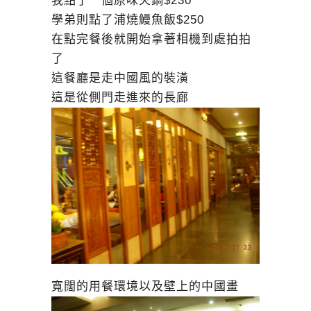
我點了一個原味火鍋$230
學弟則點了浦燒鰻魚飯$250
在點完餐後就開始拿著相機到處拍拍
了
這餐廳是走中國風的裝潢
這是從側門走進來的長廊
寬闊的用餐環境以及壁上的中國畫