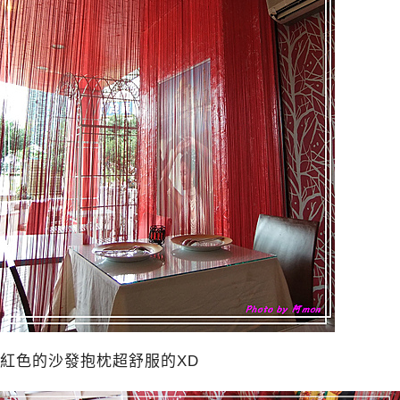
紅色的沙發抱枕超舒服的XD