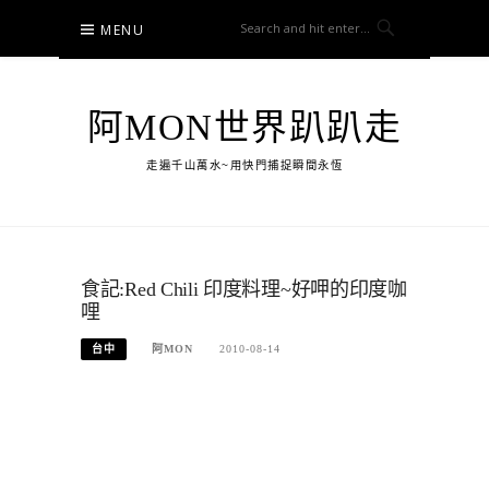
Skip
MENU
to
content
阿MON世界趴趴走
走遍千山萬水~用快門捕捉瞬間永恆
食記:Red Chili 印度料理~好呷的印度咖
哩
台中
阿MON
2010-08-14