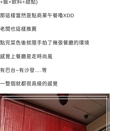
+飯+飲料+甜點)
那這樣當然是點商業午餐嚕XDD
老闆也這樣推薦
點完菜色後就隨手拍了幾張餐廳的環境
感覺上餐廳是走時尚風
有巴台~有沙發….等
一整個就都很高級的感覺