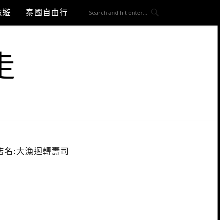
旅遊
泰國自由行
走
店名:大漁迴轉壽司