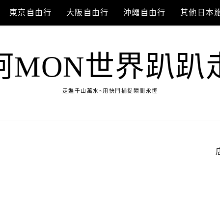
東京自由行
大阪自由行
沖繩自由行
其他日本
阿MON世界趴趴
走遍千山萬水~用快門捕捉瞬間永恆