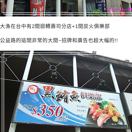
大漁在台中有2間迴轉壽司分店+1間炭火俱樂部
公益路的這間非常的大間~招牌和廣告也超大幅的!!