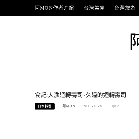
Skip
阿MON作者介紹
台灣美食
台灣旅遊
to
content
食記:大漁迴轉壽司~久違的迴轉壽司
阿MON
2010-10-30
2
日本料理