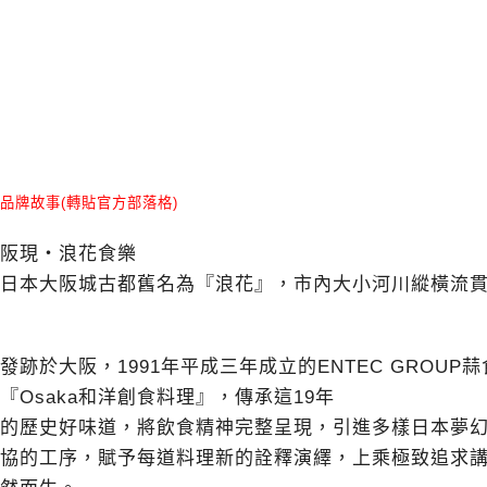
品牌故事(轉貼官方部落格)
阪現‧浪花食樂
日本大阪城古都舊名為『浪花』，市內大小河川縱橫流
發跡於大阪，
1991
年平成三年成立的
ENTEC GROUP
蒜
『
Osaka
和洋創食料理』，傳承這
19
年
的歷史好味道，將飲食精神完整呈現，引進多樣日本夢
協的工序，賦予每道料理新的詮釋演繹，上乘極致追求