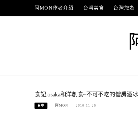
Skip
阿MON作者介紹
台灣美食
台灣旅遊
to
content
食記:osaka和洋創食~不可不吃的僧房酒
阿MON
2010-11-26
台中