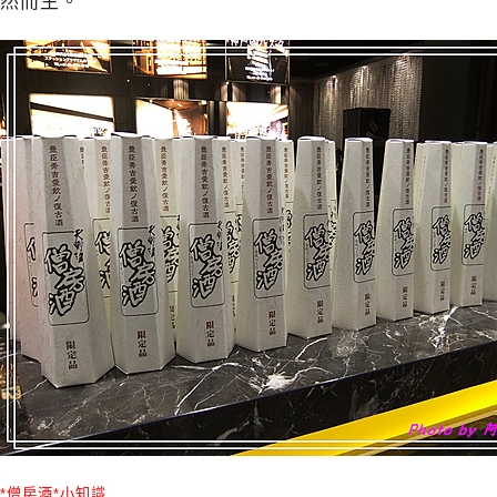
然而生。
*僧房酒*小知識