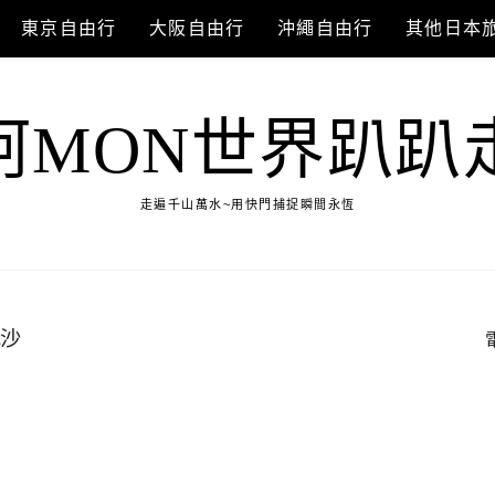
東京自由行
大阪自由行
沖繩自由行
其他日本
阿MON世界趴趴
走遍千山萬水~用快門捕捉瞬間永恆
冰沙