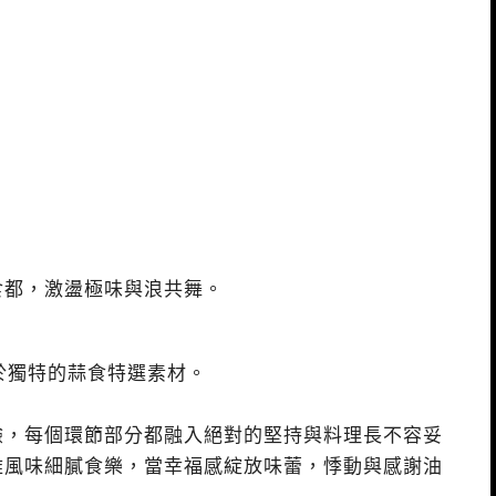
食都，激盪極味與浪共舞。
於獨特的蒜食特選素材。
驗，每個環節部分都融入絕對的堅持與料理長不容妥
雅風味細膩食樂，當幸福感綻放味蕾，悸動與感謝油