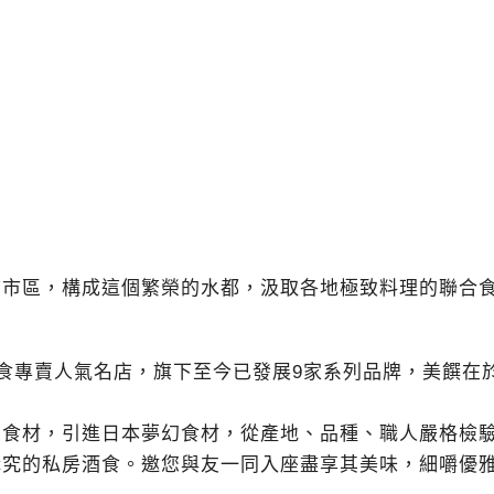
貫市區，構成這個繁榮的水都，汲取各地極致料理的聯合
食專賣人氣名店，旗下至今已發展
9
家系列品牌，美饌在
幻食材，引進日本夢幻食材，從產地、品種、職人嚴格檢
講究的私房酒食。邀您與友一同入座盡享其美味，細嚼優