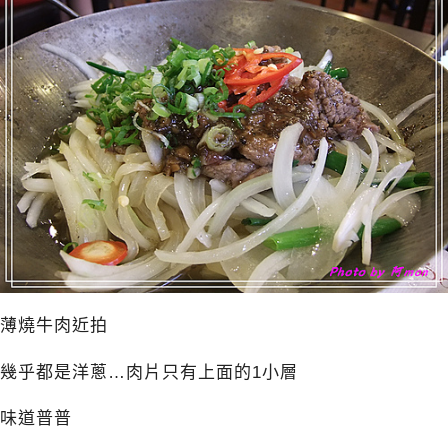
薄燒牛肉近拍
幾乎都是洋蔥…肉片只有上面的1小層
味道普普