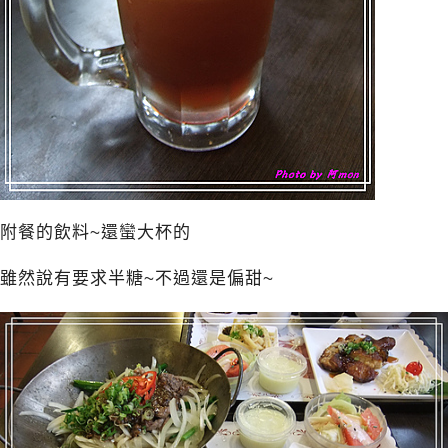
附餐的飲料~還蠻大杯的
雖然說有要求半糖~不過還是偏甜~