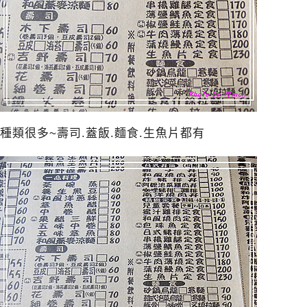
種類很多~壽司.蓋飯.麵食.生魚片都有