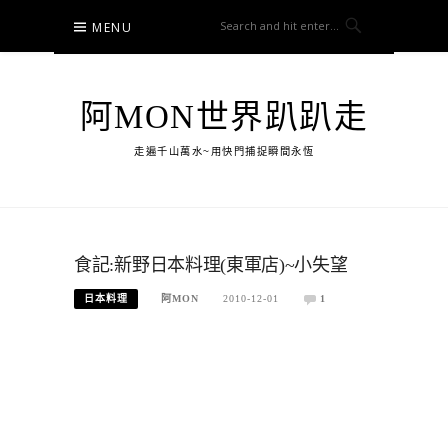
Skip
MENU
to
content
阿MON世界趴趴走
走遍千山萬水~用快門捕捉瞬間永恆
食記:新野日本料理(東軍店)~小失望
日本料理
阿MON
2010-12-01
1