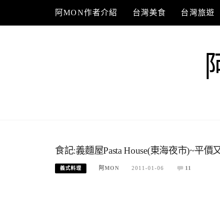
Skip
阿MON作者介紹
台灣美食
台灣旅遊
to
content
食記:義麵屋Pasta House(東海夜市)~平
阿MON
2011-01-06
11
義式料理