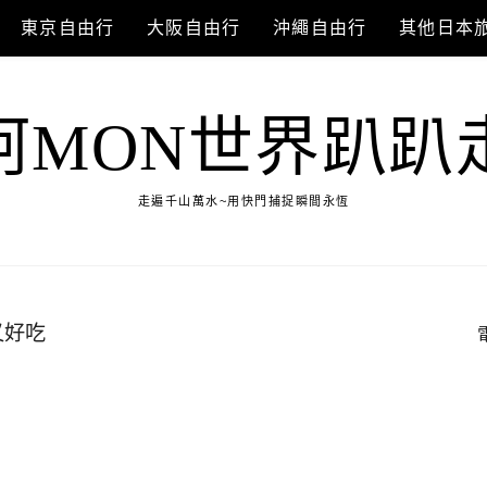
東京自由行
大阪自由行
沖繩自由行
其他日本
阿MON世界趴趴
走遍千山萬水~用快門捕捉瞬間永恆
價又好吃