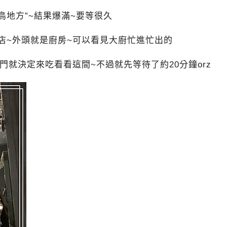
鳥地方”~結果爆滿~要等很久
店~外頭就是廚房~可以看見大廚忙進忙出的
門就決定來吃看看這間~不過就先等待了約20分鐘orz