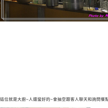
這位就是大廚~人還蠻好的~會抽空跟客人聊天和詢問餐點