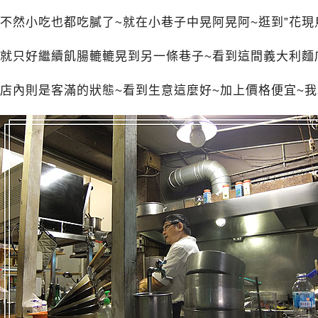
不然小吃也都吃膩了~就在小巷子中晃阿晃阿~逛到”花現
就只好繼續飢腸轆轆晃到另一條巷子~看到這間義大利麵
店內則是客滿的狀態~看到生意這麼好~加上價格便宜~我