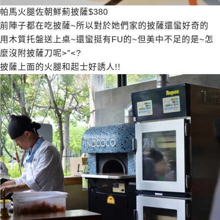
帕馬火腿佐朝鮮薊披薩$380
前陣子都在吃披薩~所以對於她們家的披薩還蠻好奇的
用木質托盤送上桌~還蠻挺有FU的~但美中不足的是~怎
麼沒附披薩刀呢>”<?
披薩上面的火腿和起士好誘人!!