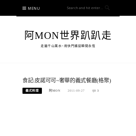
Skip
MENU
to
content
阿MON世界趴趴走
走遍千山萬水~用快門捕捉瞬間永恆
食記:皮諾可可~奢華的義式餐廳(格聚)
義式料理
阿MON
2011-09-27
3