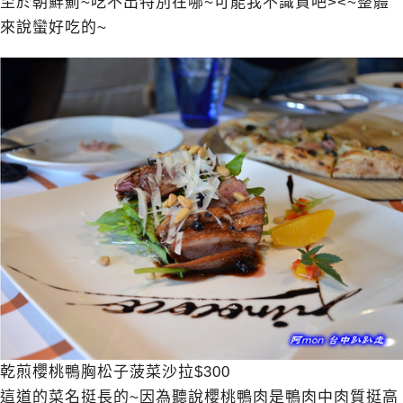
至於朝鮮薊~吃不出特別在哪~可能我不識貨吧><~整體
來說蠻好吃的~
乾煎櫻桃鴨胸松子菠菜沙拉$300
這道的菜名挺長的~因為聽說櫻桃鴨肉是鴨肉中肉質挺高