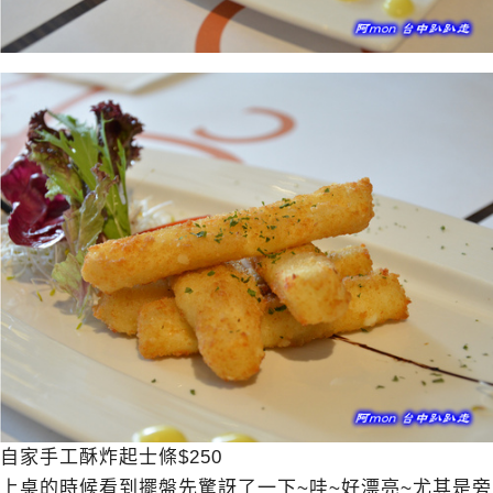
自家手工酥炸起士條$250
上桌的時候看到擺盤先驚訝了一下~哇~好漂亮~尤其是旁