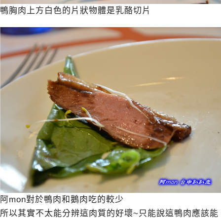
鴨胸肉上方白色的片狀物體是乳酪切片
阿mon對於鴨肉和鵝肉吃的較少
所以其實不太能分辨這肉質的好壞~只能說這鴨肉應該能