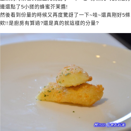
邊還點了5小搓的蜂蜜芥茉醬!
然後看到份量的時候又再度驚訝了一下~哇~還真剛好5條
欸!!是廚房有算過?還是真的就這樣的分量?