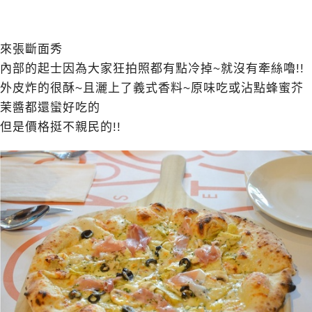
來張斷面秀
內部的起士因為大家狂拍照都有點冷掉~就沒有牽絲嚕!!
外皮炸的很酥~且灑上了義式香料~原味吃或沾點蜂蜜芥
茉醬都還蠻好吃的
但是價格挺不親民的!!