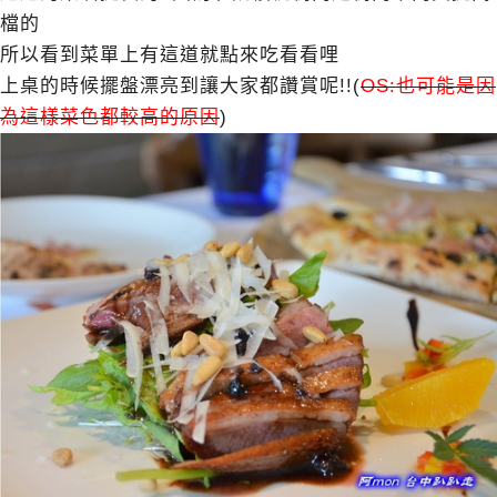
檔的
所以看到菜單上有這道就點來吃看看哩
上桌的時候擺盤漂亮到讓大家都讚賞呢!!(
OS:也可能是因
為這樣菜色都較高的原因
)