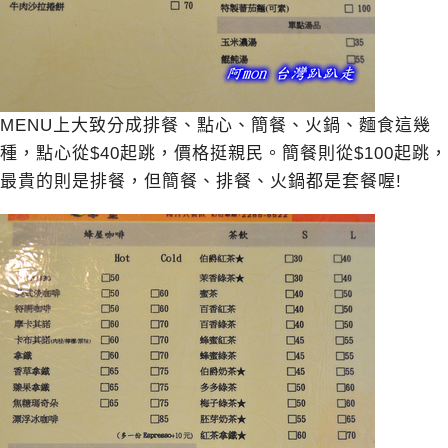
MENU上大致分成排餐、點心、簡餐、火鍋、麵食這幾
種，點心從$40起跳，價格挺親民。簡餐則從$100起跳，
最貴的則是排餐，但簡餐、排餐、火鍋都是套餐喔!