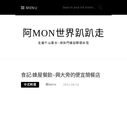
Skip
MENU
to
content
阿MON世界趴趴走
走遍千山萬水~用快門捕捉瞬間永恆
食記:蜂屋餐飲~興大旁的便宜簡餐店
中式料理
阿MON
2012-06-16