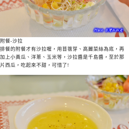
附餐-沙拉
排餐的附餐才有沙拉喔，用苜蓿芽、高麗菜絲為底，再
加上小黃瓜、洋蔥、玉米等，沙拉醬是千島醬，至於那
片西瓜，吃起來不甜，可惜了!