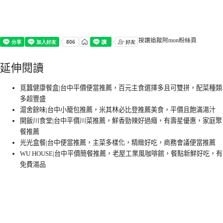
按讚追蹤阿mon粉絲頁
延伸閱讀
覓蠶健康餐盒|台中平價便當推薦，百元主食選擇多且可雙拼，配菜種類
多超豐盛
滬舍餘味|台中小籠包推薦，米其林必比登推薦美食，平價且飽滿湯汁
開飯川食堂|台中平價川菜推薦，鮮香勁辣好過癮，有壽星優惠，家庭聚
餐推薦
光光盒餐|台中便當推薦，主菜多樣化，精緻好吃，商務會議便當推薦
WU HOUSE|台中平價簡餐推薦，老屋工業風咖啡館，餐點新鮮好吃，有
免費湯品