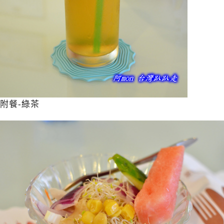
附餐-綠茶