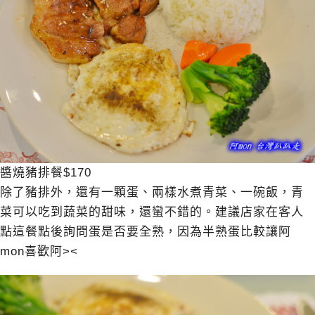
醬燒豬排餐$170
除了豬排外，還有一顆蛋、兩樣水煮青菜、一碗飯，青
菜可以吃到蔬菜的甜味，還蠻不錯的。建議店家在客人
點這餐點後詢問蛋是否要全熟，因為半熟蛋比較讓阿
mon喜歡阿><