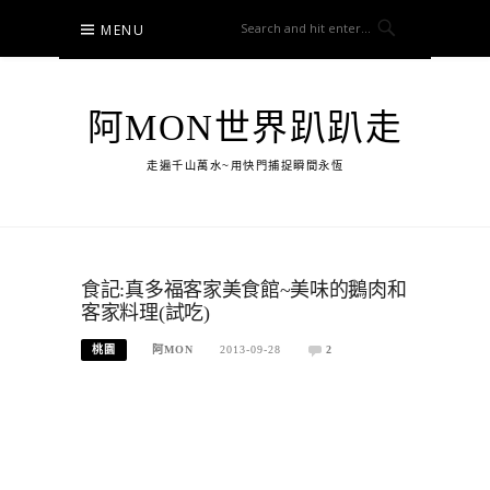
Skip
MENU
to
content
阿MON世界趴趴走
走遍千山萬水~用快門捕捉瞬間永恆
食記:真多福客家美食館~美味的鵝肉和
客家料理(試吃)
桃園
阿MON
2013-09-28
2