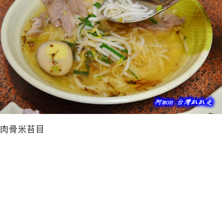
肉骨米苔目