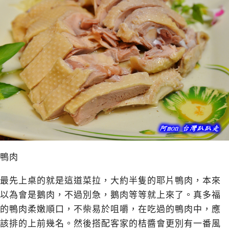
鴨肉
最先上桌的就是這道菜拉，大約半隻的耶片鴨肉，本來
以為會是鵝肉，不過別急，鵝肉等等就上來了。真多福
的鴨肉柔嫩順口，不柴易於咀嚼，在吃過的鴨肉中，應
該排的上前幾名。然後搭配客家的桔醬會更別有一番風