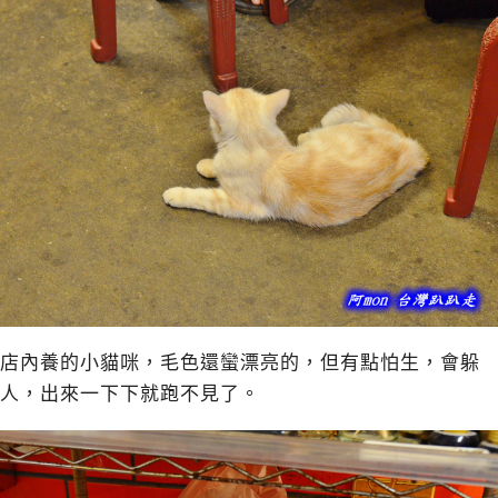
店內養的小貓咪，毛色還蠻漂亮的，但有點怕生，會躲
人，出來一下下就跑不見了。