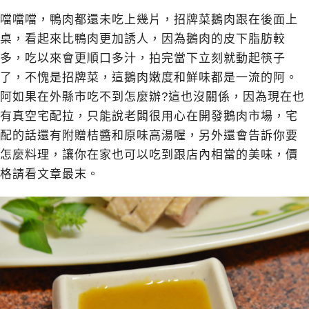
噹噹噹，鴨肉都還未吃上幾片，招牌菜鵝肉跟在後面上
桌，看起來比鴨肉更加誘人，因為鵝肉的皮下脂肪較
多，吃以來會更順口多汁，拍完當下立刻就動起筷子
了，不愧是招牌菜，這鵝肉嫩度和鮮味都是一流的阿。
阿如果在外縣市吃不到怎麼辦?這也沒關係，因為現在也
有真空宅配拉，只能說老闆很用心在開發鵝肉市場，宅
配的話還有附贈桔醬和原味高湯喔，另外還會告訴你要
怎麼料理，讓你在家也可以吃到跟店內相當的美味，價
格請看文章最末。