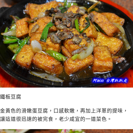
鐵板豆腐
金黃色的滑嫩蛋豆腐，口感軟嫩，再加上洋蔥的提味，
讓這道很迅速的被完食，老少咸宜的一道菜色。