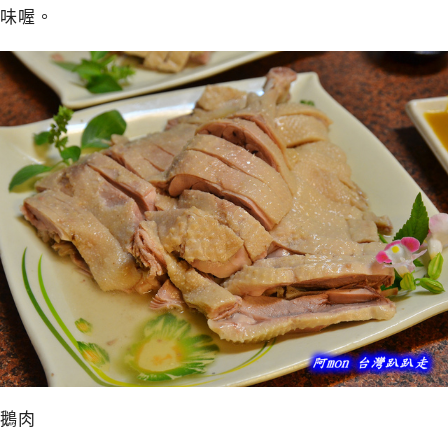
味喔。
鵝肉