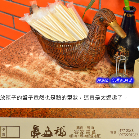
放筷子的盤子竟然也是鵝的型狀，這真是太逗趣了。