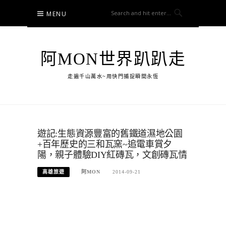
Skip
MENU
to
content
阿MON世界趴趴走
走遍千山萬水~用快門捕捉瞬間永恆
遊記:生態資源豐富的舊鐵道濕地公園
+百年歷史的三和瓦窯~追電車賞夕
陽，親子體驗DIY紅磚瓦，文創磚瓦情
高雄旅遊
阿MON
2014-09-21