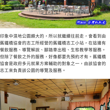
印象中濕地公園頗大的，所以就繼續往前走，會看到由
舊鐵橋協會的志工所經營的舊鐵橋志工小站，在這邊有
餐飲服務、導覽解說、腳踏車出租、生態教學等服務。
但除了餐飲之外的服務，好像都要先預約才有。舊鐵橋
協會是政府多元就業方案輔助的對象之一，由該協會的
志工來負責該公園的導覽及服務。