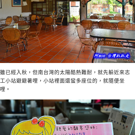
雖已經入秋，但南台灣的太陽酷熱難耐，就先躲近來志
工小站避避暑哩，小站裡面還蠻多座位的，就隨便坐
哩。