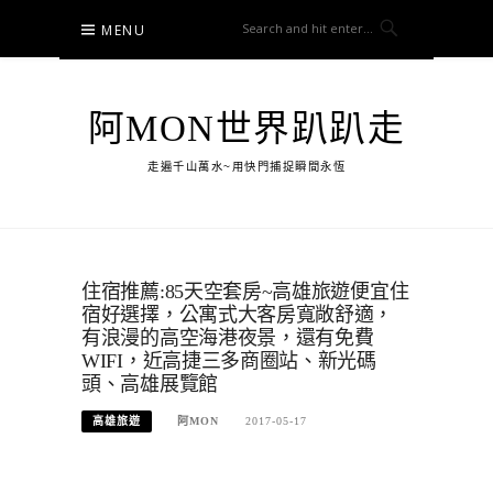
Skip
MENU
to
content
阿MON世界趴趴走
走遍千山萬水~用快門捕捉瞬間永恆
住宿推薦:85天空套房~高雄旅遊便宜住
宿好選擇，公寓式大客房寬敞舒適，
有浪漫的高空海港夜景，還有免費
WIFI，近高捷三多商圈站、新光碼
頭、高雄展覽館
高雄旅遊
阿MON
2017-05-17