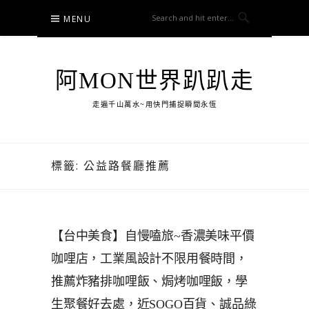
Skip
MENU
to
content
阿MON世界趴趴走
走遍千山萬水~用快門捕捉瞬間永恆
標籤:
公益路餐廳推薦
【台中美食】自慢嗑旅~香濃美味平價
咖哩店，工業風設計不限用餐時間，
推薦炸豬排咖哩飯、焗烤咖哩飯，學
生聚餐好去處，近SOGO百貨、誠品綠