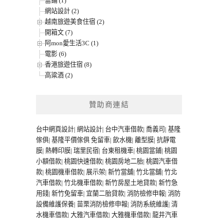
當鋪 (1)
網站設計 (2)
越南旅遊美食住宿 (2)
開箱文 (7)
阿mon愛生活3C (1)
電影 (6)
香港旅遊住宿 (8)
高粱酒 (2)
贊助商連結
台中網頁設計
|
網站設計
|
台中汽車借款
|
喬義司
|
基隆
傢俱
|
基隆平價傢俱
免留車
|
飲水機
|
離型膜
|
抗靜電
膜
|
熱轉印膜
|
瑞里民宿
|
台東租機車
|
桃園當鋪
|
桃園
小額借款
|
桃園快速借款
|
桃園房地二胎
|
桃園汽車借
款
|
桃園機車借款
|
展示架
|
新竹當舖
|
竹北當舖
|
竹北
汽車借款
|
竹北機車借款
|
新竹房屋土地貸款
|
新竹急
用錢
|
新竹免留車
|
宜蘭二胎貸款
|
消防檢修申報
|
消防
設備維護保養
|
苗栗消防檢修申報
|
消防系統維護
|
清
水機車借款
|
大雅汽車借款
|
大雅機車借款
|
龍井汽車