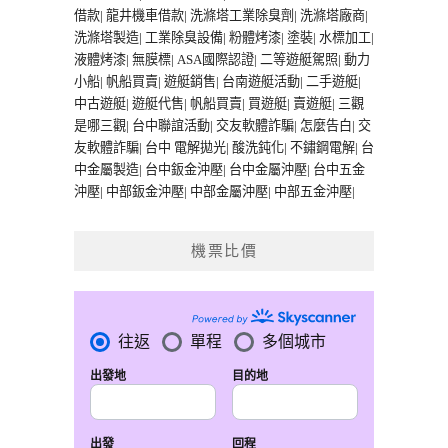
借款
|
龍井機車借款
|
洗滌塔工業除臭劑
|
洗滌塔廠商
|
洗滌塔製造
|
工業除臭設備
|
粉體烤漆
|
塗裝
|
水標加工
|
液體烤漆
|
無膜標
|
ASA國際認證
|
二等遊艇駕照
|
動力
小船
|
帆船買賣
|
遊艇銷售
|
台南遊艇活動
|
二手遊艇
|
中古遊艇
|
遊艇代售
|
帆船買賣
|
買遊艇
|
賣遊艇
|
三觀
是哪三觀
|
台中聯誼活動
|
交友軟體詐騙
|
怎麼告白
|
交
友軟體詐騙
|
台中 電解拋光
|
酸洗鈍化
|
不鏽鋼電解
|
台
中金屬製造
|
台中鈑金沖壓
|
台中金屬沖壓
|
台中五金
沖壓
|
中部鈑金沖壓
|
中部金屬沖壓
|
中部五金沖壓
|
機票比價