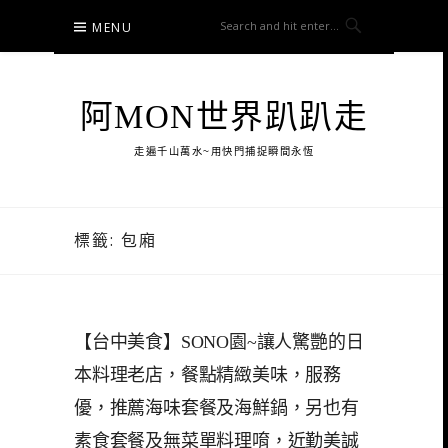
Skip
MENU
to
content
阿MON世界趴趴走
走遍千山萬水~用快門捕捉瞬間永恆
標籤:
包廂
【台中美食】SONO園~讓人驚艷的日
本料理老店，餐點精緻美味，服務
優，推薦海味套餐及海鮮鍋，另也有
素食套餐及無菜單料理唷，近勤美誠