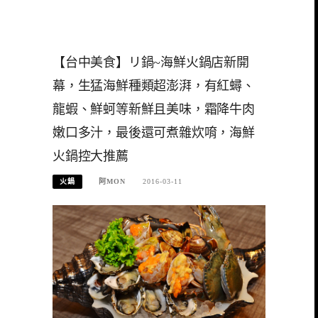
【台中美食】リ鍋~海鮮火鍋店新開
幕，生猛海鮮種類超澎湃，有紅蟳、
龍蝦、鮮蚵等新鮮且美味，霜降牛肉
嫩口多汁，最後還可煮雜炊唷，海鮮
火鍋控大推薦
火鍋
阿MON
2016-03-11