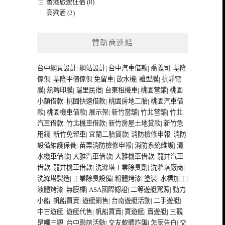
香港旅遊住宿 (8)
高粱酒 (2)
贊助商連結
台中網頁設計
|
網站設計
|
台中汽車借款
|
喬義司
|
基隆
傢俱
|
基隆平價傢俱
免留車
|
飲水機
|
離型膜
|
抗靜電
膜
|
熱轉印膜
|
瑞里民宿
|
台東租機車
|
桃園當鋪
|
桃園
小額借款
|
桃園快速借款
|
桃園房地二胎
|
桃園汽車借
款
|
桃園機車借款
|
展示架
|
新竹當舖
|
竹北當舖
|
竹北
汽車借款
|
竹北機車借款
|
新竹房屋土地貸款
|
新竹急
用錢
|
新竹免留車
|
宜蘭二胎貸款
|
消防檢修申報
|
消防
設備維護保養
|
苗栗消防檢修申報
|
消防系統維護
|
清
水機車借款
|
大雅汽車借款
|
大雅機車借款
|
龍井汽車
借款
|
龍井機車借款
|
洗滌塔工業除臭劑
|
洗滌塔廠商
|
洗滌塔製造
|
工業除臭設備
|
粉體烤漆
|
塗裝
|
水標加工
|
液體烤漆
|
無膜標
|
ASA國際認證
|
二等遊艇駕照
|
動力
小船
|
帆船買賣
|
遊艇銷售
|
台南遊艇活動
|
二手遊艇
|
中古遊艇
|
遊艇代售
|
帆船買賣
|
買遊艇
|
賣遊艇
|
三觀
是哪三觀
|
台中聯誼活動
|
交友軟體詐騙
|
怎麼告白
|
交