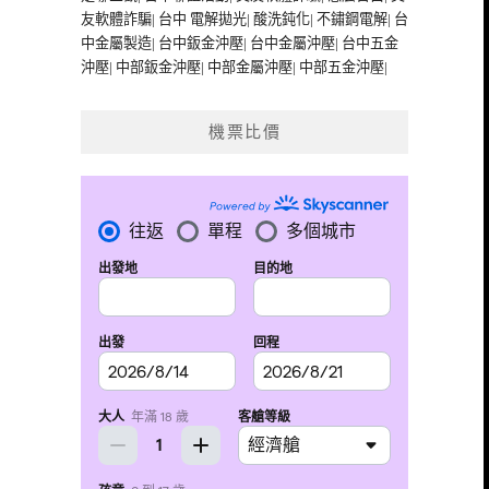
友軟體詐騙
|
台中 電解拋光
|
酸洗鈍化
|
不鏽鋼電解
|
台
中金屬製造
|
台中鈑金沖壓
|
台中金屬沖壓
|
台中五金
沖壓
|
中部鈑金沖壓
|
中部金屬沖壓
|
中部五金沖壓
|
機票比價