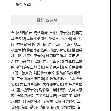
高粱酒 (2)
贊助商連結
台中網頁設計
|
網站設計
|
台中汽車借款
|
喬義司
|
基隆傢俱
|
基隆平價傢俱
免留車
|
飲水機
|
離型
膜
|
抗靜電膜
|
熱轉印膜
|
瑞里民宿
|
台東租機車
|
桃園當鋪
|
桃園小額借款
|
桃園快速借款
|
桃園房
地二胎
|
桃園汽車借款
|
桃園機車借款
|
展示架
|
新竹當舖
|
竹北當舖
|
竹北汽車借款
|
竹北機車借
款
|
新竹房屋土地貸款
|
新竹急用錢
|
新竹免留車
|
宜蘭二胎貸款
|
消防檢修申報
|
消防設備維護保
養
|
苗栗消防檢修申報
|
消防系統維護
|
清水機車
借款
|
大雅汽車借款
|
大雅機車借款
|
龍井汽車借
款
|
龍井機車借款
|
洗滌塔工業除臭劑
|
洗滌塔廠
商
|
洗滌塔製造
|
工業除臭設備
|
粉體烤漆
|
塗裝
|
水標加工
|
液體烤漆
|
無膜標
|
ASA國際認證
|
二
等遊艇駕照
|
動力小船
|
帆船買賣
|
遊艇銷售
|
台