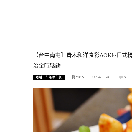
【台中南屯】青木和洋食彩AOKI~日
治金時鬆餅
阿MON
2014-09-01
5
咖啡下午茶早午餐