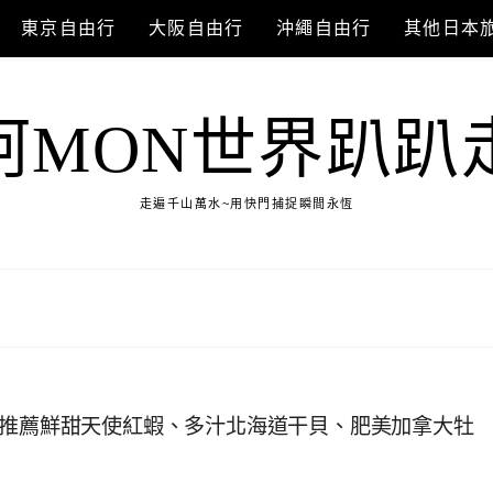
東京自由行
大阪自由行
沖繩自由行
其他日本
阿MON世界趴趴
走遍千山萬水~用快門捕捉瞬間永恆
，推薦鮮甜天使紅蝦、多汁北海道干貝、肥美加拿大牡