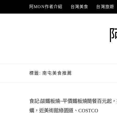
Skip
阿MON作者介紹
台灣美食
台灣旅遊
to
content
標籤:
南屯美食推薦
食記:燄鐵板燒~平價鐵板燒簡餐百元起
蠣，近美術館綠園道、COSTCO