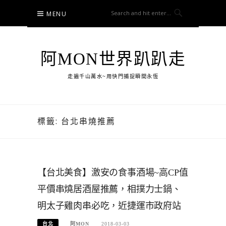
Skip
MENU
to
content
阿MON世界趴趴走
走遍千山萬水~用快門捕捉瞬間永恆
標籤:
台北串燒推薦
【台北美食】激安の食事酒場~高CP值
平價串燒居酒屋推薦，相撲力士鍋、
明太子雞肉串必吃，近捷運市政府站
台北
阿MON
2018-03-03