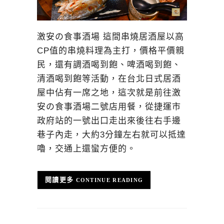
激安の食事酒場 這間串燒居酒屋以高
CP值的串燒料理為主打，價格平價親
民，還有調酒喝到飽、啤酒喝到飽、
清酒喝到飽等活動，在台北日式居酒
屋中佔有一席之地，這次就是前往激
安の食事酒場二號店用餐，從捷運市
政府站的一號出口走出來後往右手邊
巷子內走，大約3分鐘左右就可以抵達
嚕，交通上還蠻方便的。
CONTINUE READING