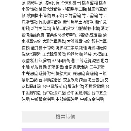
膜
|
熱轉印膜
|
瑞里民宿
|
台東租機車
|
桃園當鋪
|
桃園
小額借款
|
桃園快速借款
|
桃園房地二胎
|
桃園汽車借
款
|
桃園機車借款
|
展示架
|
新竹當舖
|
竹北當舖
|
竹北
汽車借款
|
竹北機車借款
|
新竹房屋土地貸款
|
新竹急
用錢
|
新竹免留車
|
宜蘭二胎貸款
|
消防檢修申報
|
消防
設備維護保養
|
苗栗消防檢修申報
|
消防系統維護
|
清
水機車借款
|
大雅汽車借款
|
大雅機車借款
|
龍井汽車
借款
|
龍井機車借款
|
洗滌塔工業除臭劑
|
洗滌塔廠商
|
洗滌塔製造
|
工業除臭設備
|
粉體烤漆
|
塗裝
|
水標加工
|
液體烤漆
|
無膜標
|
ASA國際認證
|
二等遊艇駕照
|
動力
小船
|
帆船買賣
|
遊艇銷售
|
台南遊艇活動
|
二手遊艇
|
中古遊艇
|
遊艇代售
|
帆船買賣
|
買遊艇
|
賣遊艇
|
三觀
是哪三觀
|
台中聯誼活動
|
交友軟體詐騙
|
怎麼告白
|
交
友軟體詐騙
|
台中 電解拋光
|
酸洗鈍化
|
不鏽鋼電解
|
台
中金屬製造
|
台中鈑金沖壓
|
台中金屬沖壓
|
台中五金
沖壓
|
中部鈑金沖壓
|
中部金屬沖壓
|
中部五金沖壓
|
機票比價