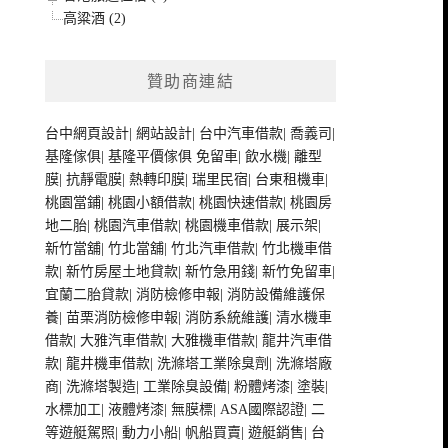
高粱酒 (2)
贊助商連結
台中網頁設計
|
網站設計
|
台中汽車借款
|
喬義司
|
基隆傢俱
|
基隆平價傢俱
免留車
|
飲水機
|
離型
膜
|
抗靜電膜
|
熱轉印膜
|
瑞里民宿
|
台東租機車
|
桃園當鋪
|
桃園小額借款
|
桃園快速借款
|
桃園房
地二胎
|
桃園汽車借款
|
桃園機車借款
|
展示架
|
新竹當舖
|
竹北當舖
|
竹北汽車借款
|
竹北機車借
款
|
新竹房屋土地貸款
|
新竹急用錢
|
新竹免留車
|
宜蘭二胎貸款
|
消防檢修申報
|
消防設備維護保
養
|
苗栗消防檢修申報
|
消防系統維護
|
清水機車
借款
|
大雅汽車借款
|
大雅機車借款
|
龍井汽車借
款
|
龍井機車借款
|
洗滌塔工業除臭劑
|
洗滌塔廠
商
|
洗滌塔製造
|
工業除臭設備
|
粉體烤漆
|
塗裝
|
水標加工
|
液體烤漆
|
無膜標
|
ASA國際認證
|
二
等遊艇駕照
|
動力小船
|
帆船買賣
|
遊艇銷售
|
台