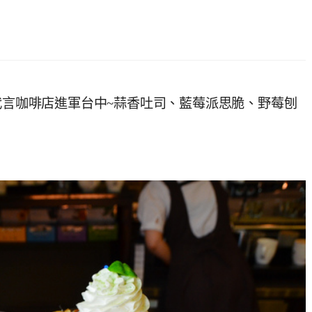
張根碩代言咖啡店進軍台中~蒜香吐司、藍莓派思脆、野莓刨