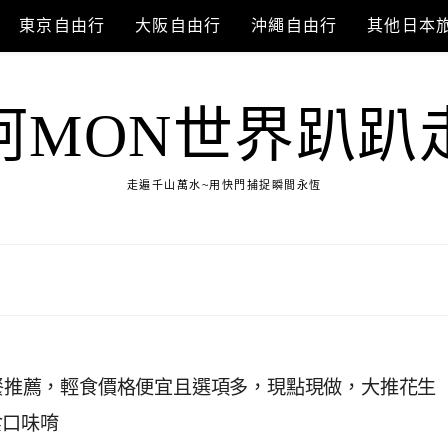
東京自由行
大阪自由行
沖繩自由行
其他日本
阿MON世界趴趴
走遍千山萬水~用快門捕捉瞬間永恆
午餐推薦，輕食價格便宜且選項多，現點現做，大推花生
食口味唷