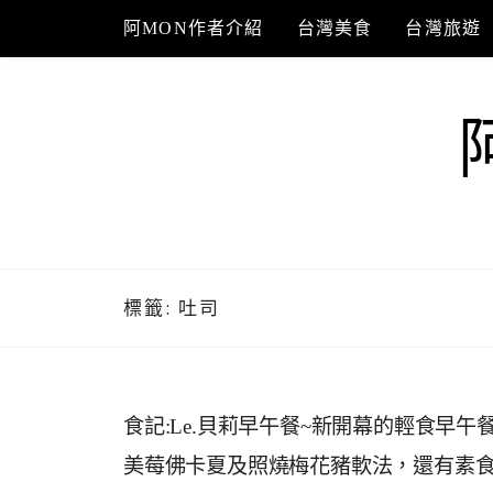
Skip
阿MON作者介紹
台灣美食
台灣旅遊
to
content
標籤:
吐司
食記:Le.貝莉早午餐~新開幕的輕食早
美莓佛卡夏及照燒梅花豬軟法，還有素