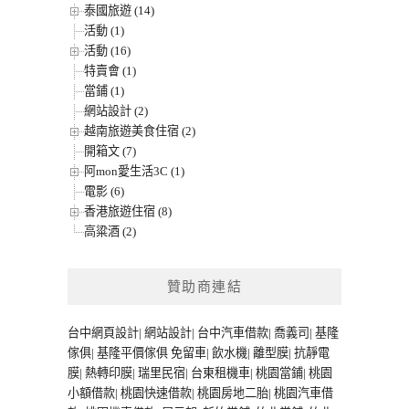
泰國旅遊 (14)
活動 (1)
活動 (16)
特賣會 (1)
當鋪 (1)
網站設計 (2)
越南旅遊美食住宿 (2)
開箱文 (7)
阿mon愛生活3C (1)
電影 (6)
香港旅遊住宿 (8)
高粱酒 (2)
贊助商連結
台中網頁設計
|
網站設計
|
台中汽車借款
|
喬義司
|
基隆
傢俱
|
基隆平價傢俱
免留車
|
飲水機
|
離型膜
|
抗靜電
膜
|
熱轉印膜
|
瑞里民宿
|
台東租機車
|
桃園當鋪
|
桃園
小額借款
|
桃園快速借款
|
桃園房地二胎
|
桃園汽車借