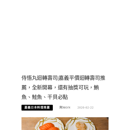
侍悟丸迴轉壽司|嘉義平價迴轉壽司推
薦，全新開幕，還有抽獎可玩，鮪
魚、鮭魚、干貝必點
嘉義日本料理推薦
阿MON
2020-02-22