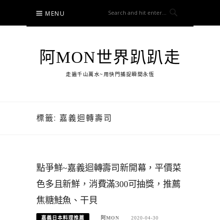
Skip
MENU
to
content
阿MON世界趴趴走
走遍千山萬水~用快門捕捉瞬間永恆
標籤:
嘉義迴轉壽司
點爭鮮~嘉義迴轉壽司新開幕，平價菜
色多且新鮮，消費滿300可抽獎，推薦
焦糖鮭魚、干貝
嘉義日本料理推薦
阿MON
2020-04-30