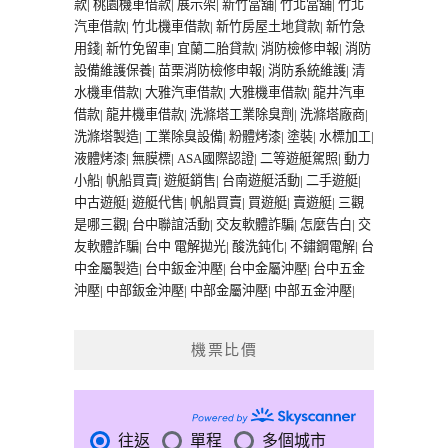
款
|
桃園機車借款
|
展示架
|
新竹當舖
|
竹北當舖
|
竹北
汽車借款
|
竹北機車借款
|
新竹房屋土地貸款
|
新竹急
用錢
|
新竹免留車
|
宜蘭二胎貸款
|
消防檢修申報
|
消防
設備維護保養
|
苗栗消防檢修申報
|
消防系統維護
|
清
水機車借款
|
大雅汽車借款
|
大雅機車借款
|
龍井汽車
借款
|
龍井機車借款
|
洗滌塔工業除臭劑
|
洗滌塔廠商
|
洗滌塔製造
|
工業除臭設備
|
粉體烤漆
|
塗裝
|
水標加工
|
液體烤漆
|
無膜標
|
ASA國際認證
|
二等遊艇駕照
|
動力
小船
|
帆船買賣
|
遊艇銷售
|
台南遊艇活動
|
二手遊艇
|
中古遊艇
|
遊艇代售
|
帆船買賣
|
買遊艇
|
賣遊艇
|
三觀
是哪三觀
|
台中聯誼活動
|
交友軟體詐騙
|
怎麼告白
|
交
友軟體詐騙
|
台中 電解拋光
|
酸洗鈍化
|
不鏽鋼電解
|
台
中金屬製造
|
台中鈑金沖壓
|
台中金屬沖壓
|
台中五金
沖壓
|
中部鈑金沖壓
|
中部金屬沖壓
|
中部五金沖壓
|
機票比價