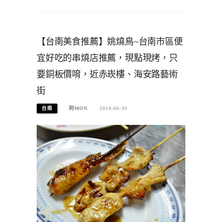
【台南美食推薦】姚燒鳥~台南市區便
宜好吃的串燒店推薦，現點現烤，只
要銅板價唷，近赤崁樓、海安路藝術
街
台南
阿MON
2014-06-30