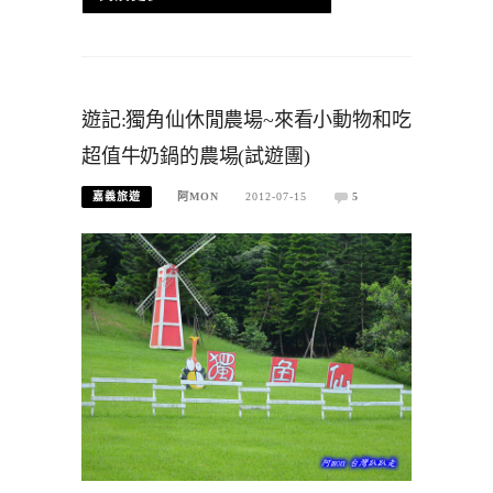
遊記:獨角仙休閒農場~來看小動物和吃
超值牛奶鍋的農場(試遊團)
嘉義旅遊
阿MON
2012-07-15
5