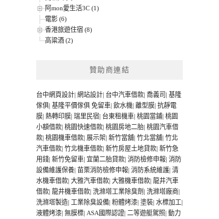
阿mon愛生活3C (1)
電影 (6)
香港旅遊住宿 (8)
高粱酒 (2)
贊助商連結
台中網頁設計
|
網站設計
|
台中汽車借款
|
喬義司
|
基隆
傢俱
|
基隆平價傢俱
免留車
|
飲水機
|
離型膜
|
抗靜電
膜
|
熱轉印膜
|
瑞里民宿
|
台東租機車
|
桃園當鋪
|
桃園
小額借款
|
桃園快速借款
|
桃園房地二胎
|
桃園汽車借
款
|
桃園機車借款
|
展示架
|
新竹當舖
|
竹北當舖
|
竹北
汽車借款
|
竹北機車借款
|
新竹房屋土地貸款
|
新竹急
用錢
|
新竹免留車
|
宜蘭二胎貸款
|
消防檢修申報
|
消防
設備維護保養
|
苗栗消防檢修申報
|
消防系統維護
|
清
水機車借款
|
大雅汽車借款
|
大雅機車借款
|
龍井汽車
借款
|
龍井機車借款
|
洗滌塔工業除臭劑
|
洗滌塔廠商
|
洗滌塔製造
|
工業除臭設備
|
粉體烤漆
|
塗裝
|
水標加工
|
液體烤漆
|
無膜標
|
ASA國際認證
|
二等遊艇駕照
|
動力