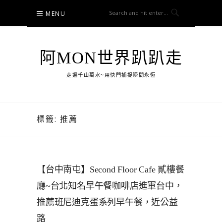
Skip
MENU
to
content
阿MON世界趴趴走
走遍千山萬水~用快門捕捉瞬間永恆
標籤:
推薦
【台中南屯】Second Floor Cafe 貳樓餐
廳~台北知名早午餐咖啡店進軍台中，
推薦班尼迪克蛋系列早午餐，近公益
路