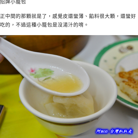
招牌小籠包
正中間的那顆就是了，感覺皮還蠻薄、餡料很大顆，還蠻好
吃的，不過這種小籠包是沒湯汁的唷。