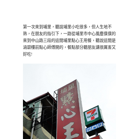
第一次來到埔里，聽說埔里小吃很多，但人生地不
熟，在朋友的指引下，一路從埔里市中心風塵僕僕的
來到中山路三段的這間埔里點心王用餐，聽說這間是
涵碧樓前點心師傅開的，餐點部分聽朋友講很厲害又
好吃!