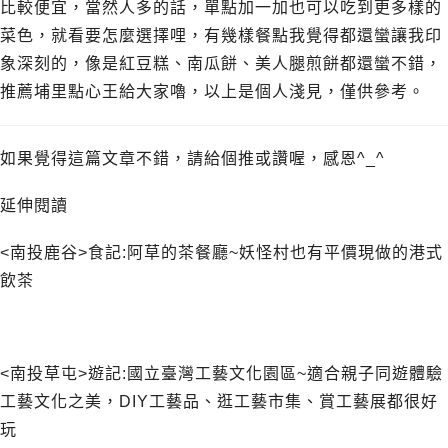
比較便宜，當然人多的話，單點加一加也可以吃到更多樣的
菜色，就看要怎麼選擇哩，有幾樣餐點我覺得都還蠻讓我印
象深刻的，像是紅豆糕、南瓜餅、美人腿煎餅都還蠻不錯，
推薦埔里點心王給大家嚕，以上是個人淺見，僅供參考。
如果覺得這篇文章不錯，請給個推或讚喔，感恩^_^
延伸閱讀
<南投鹿谷>食記:阿草的茶餐廳~妖怪村也有平價現做的港式
飲茶
<南投草屯>遊記:國立臺灣工藝文化園區~適合親子同遊體驗
工藝文化之美，DIY工藝品、逛工藝市集、賞工藝展都很好
玩