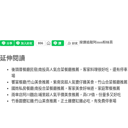
按讚追蹤阿mon粉絲頁
延伸閱讀
後頭厝餐廳民宿|南投高人氣合菜餐廳推薦，客家料理很好吃，還有停車
場
饗富餐廳|竹山美食推薦，紫南宮超人氣甕仔雞美食，竹山合菜餐廳推薦
國姓私房餐廳|南投合菜餐廳推薦，客家美食好味道，家庭聚餐推薦
雨傘店阿川麵店|埔里超人氣平價美食推薦，高CP值，份量多又好吃
竹香園甕缸雞|竹山美食推薦，正土雞甕缸雞必吃，有免費停車場