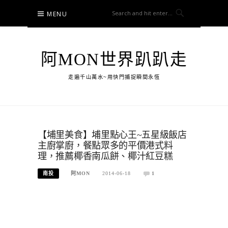
Skip
MENU
to
content
阿MON世界趴趴走
走遍千山萬水~用快門捕捉瞬間永恆
【埔里美食】埔里點心王~五星級飯店
主廚掌廚，餐點眾多的平價港式料
理，推薦椰香南瓜餅、椰汁紅豆糕
南投
阿MON
2014-06-18
1