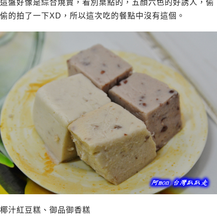
這盤好像是綜合燒賣，看別桌點的，五顏六色的好誘人，偷
偷的拍了一下XD，所以這次吃的餐點中沒有這個。
椰汁紅豆糕、御品御香糕