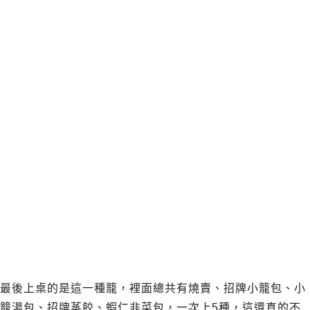
最後上桌的是這一種籠，裡面總共有燒賣、招牌小籠包、小
籠湯包、招牌蒸餃、蝦仁韭菜包，一次上5種，這還真的不