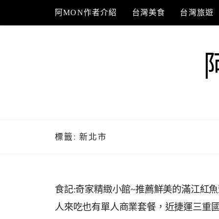
Skip
阿MON作者介紹
台灣美食
台灣旅遊
to
content
標籤:
新北市
食記:奇家精緻小館~推薦鮮美的滿江紅
人來吃也有單人商業套餐，近捷運三重