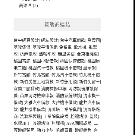
高粱酒 (2)
贊助商連結
台中網頁設計
|
網站設計
|
台中汽車借款
|
喬義司
|
基隆傢俱
|
基隆平價傢俱
免留車
|
飲水機
|
離型
膜
|
抗靜電膜
|
熱轉印膜
|
瑞里民宿
|
台東租機車
|
桃園當鋪
|
桃園小額借款
|
桃園快速借款
|
桃園房
地二胎
|
桃園汽車借款
|
桃園機車借款
|
展示架
|
新竹當舖
|
竹北當舖
|
竹北汽車借款
|
竹北機車借
款
|
新竹房屋土地貸款
|
新竹急用錢
|
新竹免留車
|
宜蘭二胎貸款
|
消防檢修申報
|
消防設備維護保
養
|
苗栗消防檢修申報
|
消防系統維護
|
清水機車
借款
|
大雅汽車借款
|
大雅機車借款
|
龍井汽車借
款
|
龍井機車借款
|
洗滌塔工業除臭劑
|
洗滌塔廠
商
|
洗滌塔製造
|
工業除臭設備
|
粉體烤漆
|
塗裝
|
水標加工
|
液體烤漆
|
無膜標
|
ASA國際認證
|
二
等遊艇駕照
|
動力小船
|
帆船買賣
|
遊艇銷售
|
台