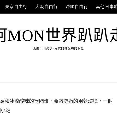
東京自由行
大阪自由行
沖繩自由行
其他日本
阿MON世界趴趴
走遍千山萬水~用快門捕捉瞬間永恆
魚頭和冰涼酸辣的蜀國雞，寬敞舒適的用餐環境，一個
國小站