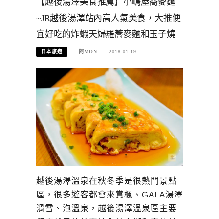
【越後湯澤美食推薦】小嶋屋蕎麥麵
~JR越後湯澤站內高人氣美食，大推便
宜好吃的炸蝦天婦羅蕎麥麵和玉子燒
日本旅遊
阿MON
2018-01-19
越後湯澤溫泉在秋冬季是很熱門景點
區，很多遊客都會來賞楓、GALA湯澤
滑雪、泡溫泉，越後湯澤溫泉區主要