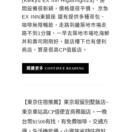
(Keikyu EX Inn Higashiginza)，房
間設備很新穎，價格還很平價， 京急
EX INN東銀座 還有提供多種茶包、
咖啡無限暢飲，走路到離築地市場走
路不到1分鐘，一早去築地市場吃海鮮
丼和壽司剛剛好，飯店樓下也有便利
商店，算是很高CP值飯店。
CONTINUE READING
【東京住宿推薦】東京堀留別墅飯店~
東京車站高CP值便宜商務飯店，一晚
台幣$1500有找，有免費咖啡，交通方
便，生活機能優，小資族省錢住宿好