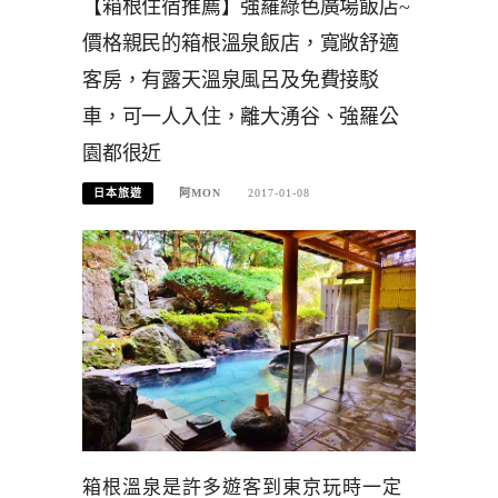
【箱根住宿推薦】強羅綠色廣場飯店~
價格親民的箱根溫泉飯店，寬敞舒適
客房，有露天溫泉風呂及免費接駁
車，可一人入住，離大湧谷、強羅公
園都很近
日本旅遊
阿MON
2017-01-08
箱根溫泉是許多遊客到東京玩時一定