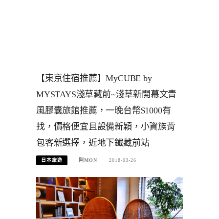
【東京住宿推薦】MyCUBE by
MYSTAYS淺草藏前~淺草新開幕文青
風膠囊旅館推薦，一晚台幣$1000有
找，價格便宜且設備新穎，小資族背
包客新選擇，近地下鐵藏前站
日本旅遊
阿MON
2018-03-26