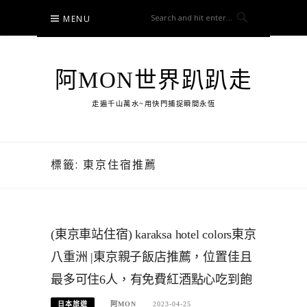
Skip
MENU
to
content
阿MON世界趴趴走
走遍千山萬水~用快門捕捉瞬間永恆
標籤:
東京住宿推薦
(東京車站住宿) karaksa hotel colors東京
八重洲 |東京親子飯店推薦，位置佳且
最多可住6人，有免費紅酒點心吃到飽
日本旅遊
阿MON
2023-04-25