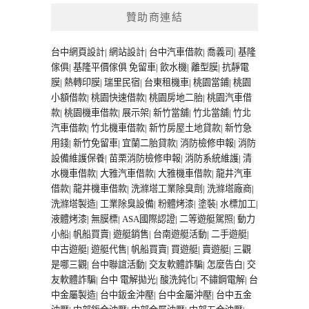
贊助商連結
台中網頁設計
|
網站設計
|
台中汽車借款
|
喬義司
|
基隆
傢俱
|
基隆平價傢俱
免留車
|
飲水機
|
離型膜
|
抗靜電
膜
|
熱轉印膜
|
瑞里民宿
|
台東租機車
|
桃園當鋪
|
桃園
小額借款
|
桃園快速借款
|
桃園房地二胎
|
桃園汽車借
款
|
桃園機車借款
|
展示架
|
新竹當舖
|
竹北當舖
|
竹北
汽車借款
|
竹北機車借款
|
新竹房屋土地貸款
|
新竹急
用錢
|
新竹免留車
|
宜蘭二胎貸款
|
消防檢修申報
|
消防
設備維護保養
|
苗栗消防檢修申報
|
消防系統維護
|
清
水機車借款
|
大雅汽車借款
|
大雅機車借款
|
龍井汽車
借款
|
龍井機車借款
|
洗滌塔工業除臭劑
|
洗滌塔廠商
|
洗滌塔製造
|
工業除臭設備
|
粉體烤漆
|
塗裝
|
水標加工
|
液體烤漆
|
無膜標
|
ASA國際認證
|
二等遊艇駕照
|
動力
小船
|
帆船買賣
|
遊艇銷售
|
台南遊艇活動
|
二手遊艇
|
中古遊艇
|
遊艇代售
|
帆船買賣
|
買遊艇
|
賣遊艇
|
三觀
是哪三觀
|
台中聯誼活動
|
交友軟體詐騙
|
怎麼告白
|
交
友軟體詐騙
|
台中 電解拋光
|
酸洗鈍化
|
不鏽鋼電解
|
台
中金屬製造
|
台中鈑金沖壓
|
台中金屬沖壓
|
台中五金