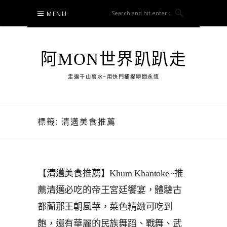
Skip
MENU
to
content
阿MON世界趴趴走
走遍千山萬水~用快門捕捉瞬間永恆
標籤:
清邁美食推薦
【清邁美食推薦】Khum Khantoke~推
薦清邁必吃的帝王宮廷饗宴，體驗古
都蘭那王朝風華，菜色精緻可吃到
飽，還有華麗的民族舞蹈、戰舞、武