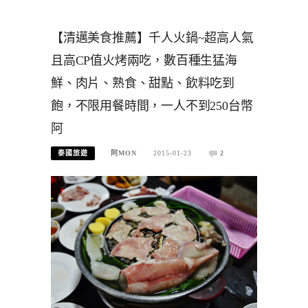
【清邁美食推薦】千人火鍋~超高人氣
且高CP值火烤兩吃，數百種生猛海
鮮、肉片、熟食、甜點、飲料吃到
飽，不限用餐時間，一人不到250台幣
阿
泰國旅遊
阿MON
2015-01-23
2