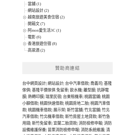
當鋪 (1)
網站設計 (2)
越南旅遊美食住宿 (2)
開箱文 (7)
阿mon愛生活3C (1)
電影 (6)
香港旅遊住宿 (8)
高粱酒 (2)
贊助商連結
台中網頁設計
|
網站設計
|
台中汽車借款
|
喬義司
|
基隆
傢俱
|
基隆平價傢俱
免留車
|
飲水機
|
離型膜
|
抗靜電
膜
|
熱轉印膜
|
瑞里民宿
|
台東租機車
|
桃園當鋪
|
桃園
小額借款
|
桃園快速借款
|
桃園房地二胎
|
桃園汽車借
款
|
桃園機車借款
|
展示架
|
新竹當舖
|
竹北當舖
|
竹北
汽車借款
|
竹北機車借款
|
新竹房屋土地貸款
|
新竹急
用錢
|
新竹免留車
|
宜蘭二胎貸款
|
消防檢修申報
|
消防
設備維護保養
|
苗栗消防檢修申報
|
消防系統維護
|
清