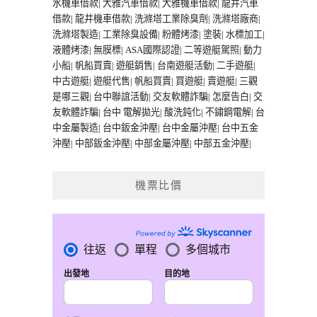
水機車借款
|
大雅汽車借款
|
大雅機車借款
|
龍井汽車
借款
|
龍井機車借款
|
洗滌塔工業除臭劑
|
洗滌塔廠商
|
洗滌塔製造
|
工業除臭設備
|
粉體烤漆
|
塗裝
|
水標加工
|
液體烤漆
|
無膜標
|
ASA國際認證
|
二等遊艇駕照
|
動力
小船
|
帆船買賣
|
遊艇銷售
|
台南遊艇活動
|
二手遊艇
|
中古遊艇
|
遊艇代售
|
帆船買賣
|
買遊艇
|
賣遊艇
|
三觀
是哪三觀
|
台中聯誼活動
|
交友軟體詐騙
|
怎麼告白
|
交
友軟體詐騙
|
台中 電解拋光
|
酸洗鈍化
|
不鏽鋼電解
|
台
中金屬製造
|
台中鈑金沖壓
|
台中金屬沖壓
|
台中五金
沖壓
|
中部鈑金沖壓
|
中部金屬沖壓
|
中部五金沖壓
|
機票比價