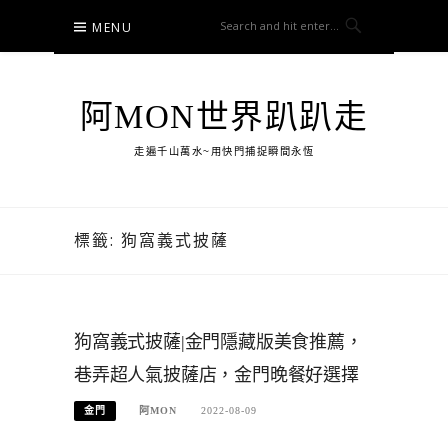
Skip
MENU
to
content
阿MON世界趴趴走
走遍千山萬水~用快門捕捉瞬間永恆
標籤:
狗窩義式披薩
狗窩義式披薩|金門隱藏版美食推薦，
巷弄超人氣披薩店，金門晚餐好選擇
金門
阿MON
2022-08-09