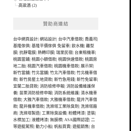
高粱酒 (2)
贊助商連結
台中網頁設計
|
網站設計
|
台中汽車借款
|
喬義司
|
基隆傢俱
|
基隆平價傢俱
免留車
|
飲水機
|
離型
膜
|
抗靜電膜
|
熱轉印膜
|
瑞里民宿
|
台東租機車
|
桃園當鋪
|
桃園小額借款
|
桃園快速借款
|
桃園房
地二胎
|
桃園汽車借款
|
桃園機車借款
|
展示架
|
新竹當舖
|
竹北當舖
|
竹北汽車借款
|
竹北機車借
款
|
新竹房屋土地貸款
|
新竹急用錢
|
新竹免留車
|
宜蘭二胎貸款
|
消防檢修申報
|
消防設備維護保
養
|
苗栗消防檢修申報
|
消防系統維護
|
清水機車
借款
|
大雅汽車借款
|
大雅機車借款
|
龍井汽車借
款
|
龍井機車借款
|
洗滌塔工業除臭劑
|
洗滌塔廠
商
|
洗滌塔製造
|
工業除臭設備
|
粉體烤漆
|
塗裝
|
水標加工
|
液體烤漆
|
無膜標
|
ASA國際認證
|
二
等遊艇駕照
|
動力小船
|
帆船買賣
|
遊艇銷售
|
台