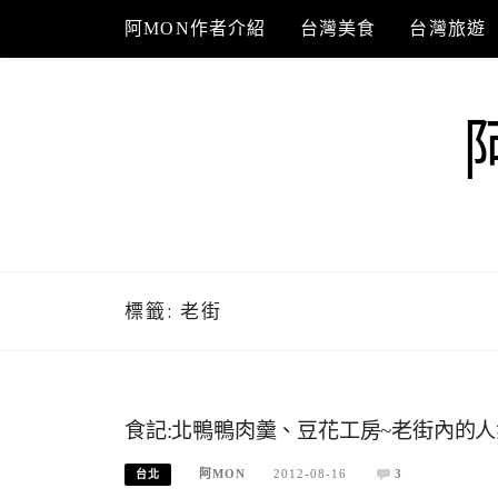
Skip
阿MON作者介紹
台灣美食
台灣旅遊
to
content
標籤:
老街
食記:北鴨鴨肉羹、豆花工房~老街內的人
阿MON
2012-08-16
3
台北