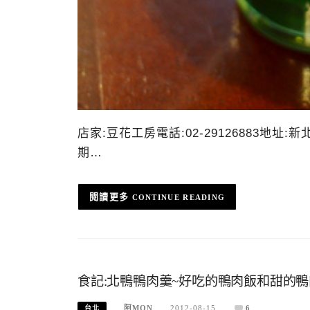
店家:豆花工房電話:02-29126883地址
期…
CONTINUE READING
食記:北鴨鴨肉羹~好吃的鴨肉飯和甜的
阿MON
2012-08-15
6
台北