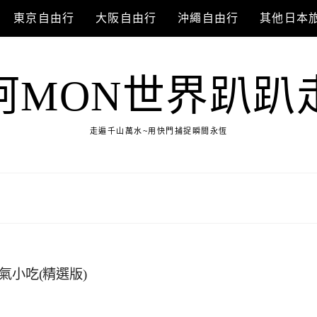
東京自由行
大阪自由行
沖繩自由行
其他日本
阿MON世界趴趴
走遍千山萬水~用快門捕捉瞬間永恆
氣小吃(精選版)