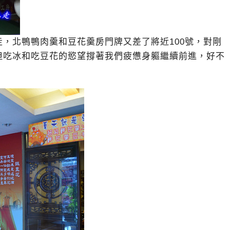
，北鴨鴨肉羹和豆花羹房門牌又差了將近100號，對剛
但吃冰和吃豆花的慾望撐著我們疲憊身軀繼續前進，好不