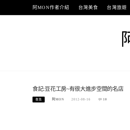
Skip
阿MON作者介紹
台灣美食
台灣旅遊
to
content
食記:豆花工房~有很大進步空間的名店
阿MON
2012-08-16
10
台北