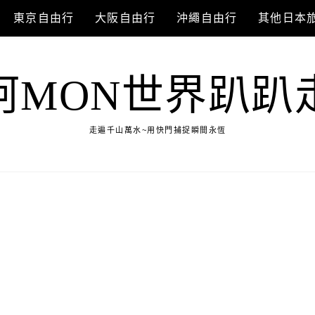
東京自由行
大阪自由行
沖繩自由行
其他日本
阿MON世界趴趴
走遍千山萬水~用快門捕捉瞬間永恆