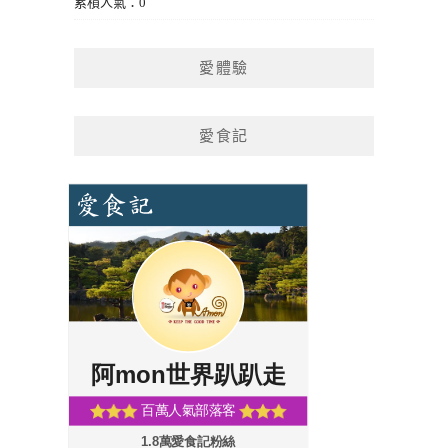
累積人氣：0
愛體驗
愛食記