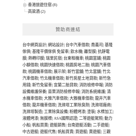
香港旅遊住宿 (8)
高粱酒 (2)
贊助商連結
台中網頁設計
|
網站設計
|
台中汽車借款
|
喬義司
|
基隆
傢俱
|
基隆平價傢俱
免留車
|
飲水機
|
離型膜
|
抗靜電
膜
|
熱轉印膜
|
瑞里民宿
|
台東租機車
|
桃園當鋪
|
桃園
小額借款
|
桃園快速借款
|
桃園房地二胎
|
桃園汽車借
款
|
桃園機車借款
|
展示架
|
新竹當舖
|
竹北當舖
|
竹北
汽車借款
|
竹北機車借款
|
新竹房屋土地貸款
|
新竹急
用錢
|
新竹免留車
|
宜蘭二胎貸款
|
消防檢修申報
|
消防
設備維護保養
|
苗栗消防檢修申報
|
消防系統維護
|
清
水機車借款
|
大雅汽車借款
|
大雅機車借款
|
龍井汽車
借款
|
龍井機車借款
|
洗滌塔工業除臭劑
|
洗滌塔廠商
|
洗滌塔製造
|
工業除臭設備
|
粉體烤漆
|
塗裝
|
水標加工
|
液體烤漆
|
無膜標
|
ASA國際認證
|
二等遊艇駕照
|
動力
小船
|
帆船買賣
|
遊艇銷售
|
台南遊艇活動
|
二手遊艇
|
中古遊艇
|
遊艇代售
|
帆船買賣
|
買遊艇
|
賣遊艇
|
三觀