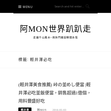
Skip
MENU
to
content
阿MON世界趴趴走
走遍千山萬水~用快門捕捉瞬間永恆
標籤:
輕井澤必吃
(輕井澤美食推薦) 峠の釜めし便當 |輕
井澤必吃釜飯便當，銷售超過1億個，
用料豐盛好吃
輕井澤
阿MON
2016-05-03