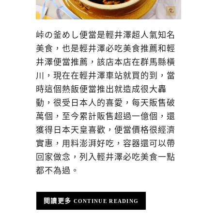
峠の釜めし便當是輕井澤超人氣知名
美食，也是輕井澤必吃美食推薦和輕
井澤便當推薦，該店本店在群馬縣橫
川，現在在輕井澤車站就買的到，當
時這個熱飯便當推出就造成很大轟
動，很受日本人的喜愛，每天販售破
萬個，至今累計販售超過一億個，還
獲得日本天皇喜歡，便當價格很經濟
實惠，用料澎湃好吃，容器還可以帶
回家做念，列入輕井澤必吃美食一點
都不為過。
CONTINUE READING