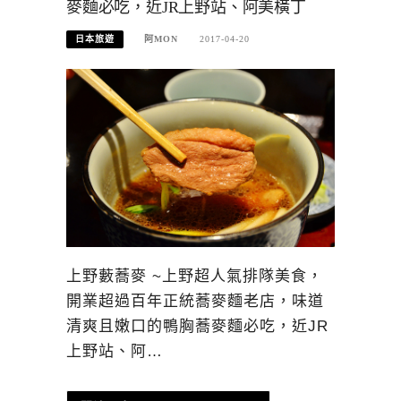
麥麵必吃，近JR上野站、阿美橫丁
日本旅遊
阿MON
2017-04-20
上野藪蕎麥 ~上野超人氣排隊美食，
開業超過百年正統蕎麥麵老店，味道
清爽且嫩口的鴨胸蕎麥麵必吃，近JR
上野站、阿…