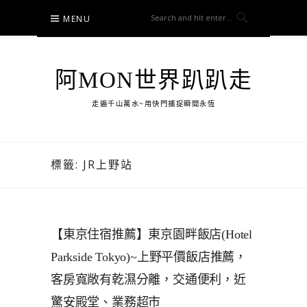
Skip
MENU
to
content
阿MON世界趴趴走
走遍千山萬水~用快門捕捉瞬間永恆
標籤:
JR上野站
【東京住宿推薦】東京園畔飯店(Hotel
Parkside Tokyo)~上野平價飯店推薦，
客房寬敞有乾濕分離，交通便利，近
驚安殿堂、業務超市