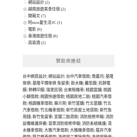
網站設計 (2)
越南旅遊美食住宿 (2)
開箱文 (7)
阿mon愛生活3C (1)
電影 (6)
香港旅遊住宿 (8)
高粱酒 (2)
贊助商連結
台中網頁設計
|
網站設計
|
台中汽車借款
|
喬義司
|
基隆
傢俱
|
基隆平價傢俱
免留車
|
飲水機
|
離型膜
|
抗靜電
膜
|
熱轉印膜
|
瑞里民宿
|
台東租機車
|
桃園當鋪
|
桃園
小額借款
|
桃園快速借款
|
桃園房地二胎
|
桃園汽車借
款
|
桃園機車借款
|
展示架
|
新竹當舖
|
竹北當舖
|
竹北
汽車借款
|
竹北機車借款
|
新竹房屋土地貸款
|
新竹急
用錢
|
新竹免留車
|
宜蘭二胎貸款
|
消防檢修申報
|
消防
設備維護保養
|
苗栗消防檢修申報
|
消防系統維護
|
清
水機車借款
|
大雅汽車借款
|
大雅機車借款
|
龍井汽車
借款
|
龍井機車借款
|
洗滌塔工業除臭劑
|
洗滌塔廠商
|