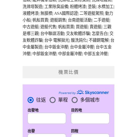
洗滌塔製造
|
工業除臭設備
|
粉體烤漆
|
塗裝
|
水標加工
|
液體烤漆
|
無膜標
|
ASA國際認證
|
二等遊艇駕照
|
動力
小船
|
帆船買賣
|
遊艇銷售
|
台南遊艇活動
|
二手遊艇
|
中古遊艇
|
遊艇代售
|
帆船買賣
|
買遊艇
|
賣遊艇
|
三觀
是哪三觀
|
台中聯誼活動
|
交友軟體詐騙
|
怎麼告白
|
交
友軟體詐騙
|
台中 電解拋光
|
酸洗鈍化
|
不鏽鋼電解
|
台
中金屬製造
|
台中鈑金沖壓
|
台中金屬沖壓
|
台中五金
沖壓
|
中部鈑金沖壓
|
中部金屬沖壓
|
中部五金沖壓
|
機票比價