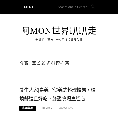
Skip
MENU
to
content
阿MON世界趴趴走
走遍千山萬水~用快門捕捉瞬間永恆
分類:
嘉義義式料理推薦
養牛人家|嘉義平價義式料理推薦，環
境舒適且好吃，綠盈牧場直營店
嘉義美食
阿MON
2022-06-22