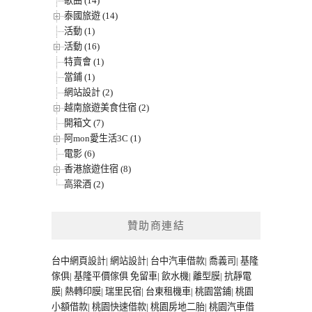
歌曲 (14)
泰國旅遊 (14)
活動 (1)
活動 (16)
特賣會 (1)
當鋪 (1)
網站設計 (2)
越南旅遊美食住宿 (2)
開箱文 (7)
阿mon愛生活3C (1)
電影 (6)
香港旅遊住宿 (8)
高粱酒 (2)
贊助商連結
台中網頁設計
|
網站設計
|
台中汽車借款
|
喬義司
|
基隆
傢俱
|
基隆平價傢俱
免留車
|
飲水機
|
離型膜
|
抗靜電
膜
|
熱轉印膜
|
瑞里民宿
|
台東租機車
|
桃園當鋪
|
桃園
小額借款
|
桃園快速借款
|
桃園房地二胎
|
桃園汽車借