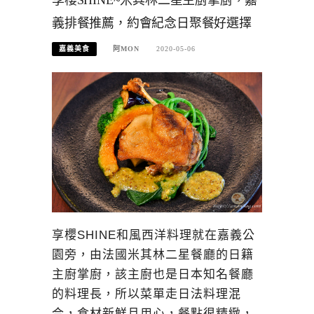
享櫻SHINE~米其林二星主廚掌廚，嘉
義排餐推薦，約會紀念日聚餐好選擇
嘉義美食
阿MON
2020-05-06
享櫻SHINE和風西洋料理就在嘉義公
園旁，由法國米其林二星餐廳的日籍
主廚掌廚，該主廚也是日本知名餐廳
的料理長，所以菜單走日法料理混
合，食材新鮮且用心，餐點很精緻，