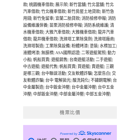
款
|
桃園機車借款
|
展示架
|
新竹當舖
|
竹北當舖
|
竹北
汽車借款
|
竹北機車借款
|
新竹房屋土地貸款
|
新竹急
用錢
|
新竹免留車
|
宜蘭二胎貸款
|
消防檢修申報
|
消防
設備維護保養
|
苗栗消防檢修申報
|
消防系統維護
|
清
水機車借款
|
大雅汽車借款
|
大雅機車借款
|
龍井汽車
借款
|
龍井機車借款
|
洗滌塔工業除臭劑
|
洗滌塔廠商
|
洗滌塔製造
|
工業除臭設備
|
粉體烤漆
|
塗裝
|
水標加工
|
液體烤漆
|
無膜標
|
ASA國際認證
|
二等遊艇駕照
|
動力
小船
|
帆船買賣
|
遊艇銷售
|
台南遊艇活動
|
二手遊艇
|
中古遊艇
|
遊艇代售
|
帆船買賣
|
買遊艇
|
賣遊艇
|
三觀
是哪三觀
|
台中聯誼活動
|
交友軟體詐騙
|
怎麼告白
|
交
友軟體詐騙
|
台中 電解拋光
|
酸洗鈍化
|
不鏽鋼電解
|
台
中金屬製造
|
台中鈑金沖壓
|
台中金屬沖壓
|
台中五金
沖壓
|
中部鈑金沖壓
|
中部金屬沖壓
|
中部五金沖壓
|
機票比價