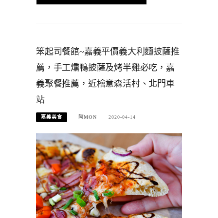
笨起司餐館~嘉義平價義大利麵披薩推
薦，手工燻鴨披薩及烤半雞必吃，嘉
義聚餐推薦，近檜意森活村、北門車
站
嘉義美食
阿MON
2020-04-14