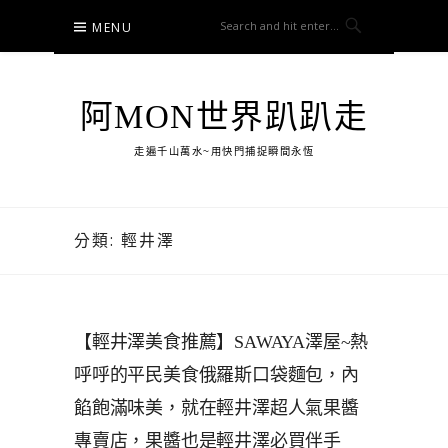
Skip
MENU
to
content
阿MON世界趴趴走
走遍千山萬水~用快門捕捉瞬間永恆
分類:
輕井澤
【輕井澤美食推薦】SAWAYA澤屋~熱
呼呼的平民美食俄羅斯口袋麵包，內
餡飽滿味美，就在輕井澤超人氣果醬
專賣店，果醬也是輕井澤必買伴手