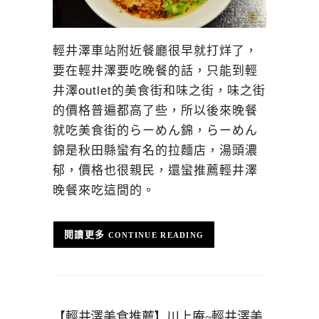
輕井澤車站附近餐廳很早就打烊了，
要在輕井澤要吃晚餐的話，只能到輕
井澤outlet的美食街和味之街，味之街
的價格普遍都高了些，所以後來晚餐
就吃美食街的らーめん錦，らーめん
錦是秋田縣蠻有名的拉麵店，湯頭濃
郁，價格也很親民，還蠻推薦輕井澤
晚餐來吃這間的。
CONTINUE READING
【輕井澤美食推薦】川上庵~輕井澤美