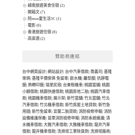
越南旅遊美食住宿 (2)
開箱文 (7)
阿mon愛生活3C (1)
電影 (6)
香港旅遊住宿 (8)
高粱酒 (2)
贊助商連結
台中網頁設計
|
網站設計
|
台中汽車借款
|
喬義司
|
基隆
傢俱
|
基隆平價傢俱
免留車
|
飲水機
|
離型膜
|
抗靜電
膜
|
熱轉印膜
|
瑞里民宿
|
台東租機車
|
桃園當鋪
|
桃園
小額借款
|
桃園快速借款
|
桃園房地二胎
|
桃園汽車借
款
|
桃園機車借款
|
展示架
|
新竹當舖
|
竹北當舖
|
竹北
汽車借款
|
竹北機車借款
|
新竹房屋土地貸款
|
新竹急
用錢
|
新竹免留車
|
宜蘭二胎貸款
|
消防檢修申報
|
消防
設備維護保養
|
苗栗消防檢修申報
|
消防系統維護
|
清
水機車借款
|
大雅汽車借款
|
大雅機車借款
|
龍井汽車
借款
|
龍井機車借款
|
洗滌塔工業除臭劑
|
洗滌塔廠商
|