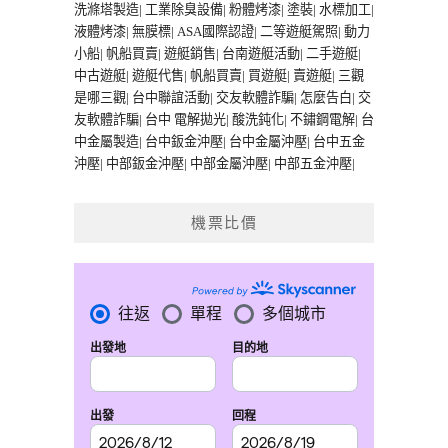
洗滌塔製造
|
工業除臭設備
|
粉體烤漆
|
塗裝
|
水標加工
|
液體烤漆
|
無膜標
|
ASA國際認證
|
二等遊艇駕照
|
動力
小船
|
帆船買賣
|
遊艇銷售
|
台南遊艇活動
|
二手遊艇
|
中古遊艇
|
遊艇代售
|
帆船買賣
|
買遊艇
|
賣遊艇
|
三觀
是哪三觀
|
台中聯誼活動
|
交友軟體詐騙
|
怎麼告白
|
交
友軟體詐騙
|
台中 電解拋光
|
酸洗鈍化
|
不鏽鋼電解
|
台
中金屬製造
|
台中鈑金沖壓
|
台中金屬沖壓
|
台中五金
沖壓
|
中部鈑金沖壓
|
中部金屬沖壓
|
中部五金沖壓
|
機票比價