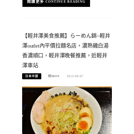
CONTINUE READING
【輕井澤美食推薦】らーめん錦~輕井
澤outlet內平價拉麵名店，濃熟雞白湯
香濃順口，輕井澤晚餐推薦，近輕井
澤車站
日本中部
阿MON
2015-09-07