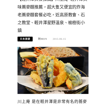
味蕎麥麵推薦，超大隻又便宜的炸海
老蕎麥麵套餐必吃，近高原教會、石
之教堂、輕井澤星野溫泉、榆樹街小
鎮
日本旅遊
阿MON
2015-06-15
川上庵 是在輕井澤是非常有名的蕎麥