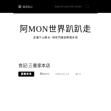
Skip
MENU
to
content
阿MON世界趴趴走
走遍千山萬水~用快門捕捉瞬間永恆
食記:三番家本店
嘉義美食
阿MON
2008-02-24
2