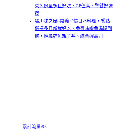
菜色份量多且好吃，CP值高，聚餐好選
擇
藤川味之屋~嘉義平價日本料理，餐點
選擇多且新鮮好吃，免費味噌魚湯喝到
飽，推薦鮭魚親子丼、綜合握壽司
累計流量:95