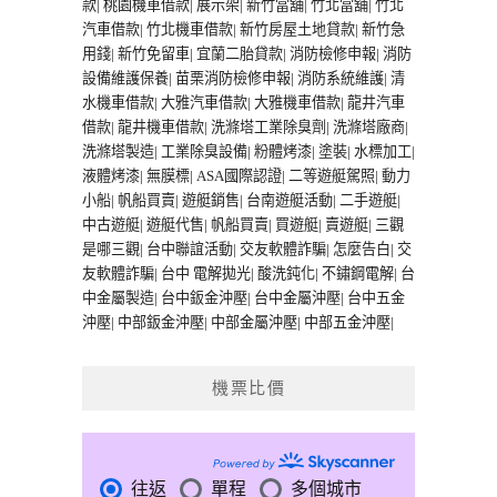
款
|
桃園機車借款
|
展示架
|
新竹當舖
|
竹北當舖
|
竹北
汽車借款
|
竹北機車借款
|
新竹房屋土地貸款
|
新竹急
用錢
|
新竹免留車
|
宜蘭二胎貸款
|
消防檢修申報
|
消防
設備維護保養
|
苗栗消防檢修申報
|
消防系統維護
|
清
水機車借款
|
大雅汽車借款
|
大雅機車借款
|
龍井汽車
借款
|
龍井機車借款
|
洗滌塔工業除臭劑
|
洗滌塔廠商
|
洗滌塔製造
|
工業除臭設備
|
粉體烤漆
|
塗裝
|
水標加工
|
液體烤漆
|
無膜標
|
ASA國際認證
|
二等遊艇駕照
|
動力
小船
|
帆船買賣
|
遊艇銷售
|
台南遊艇活動
|
二手遊艇
|
中古遊艇
|
遊艇代售
|
帆船買賣
|
買遊艇
|
賣遊艇
|
三觀
是哪三觀
|
台中聯誼活動
|
交友軟體詐騙
|
怎麼告白
|
交
友軟體詐騙
|
台中 電解拋光
|
酸洗鈍化
|
不鏽鋼電解
|
台
中金屬製造
|
台中鈑金沖壓
|
台中金屬沖壓
|
台中五金
沖壓
|
中部鈑金沖壓
|
中部金屬沖壓
|
中部五金沖壓
|
機票比價