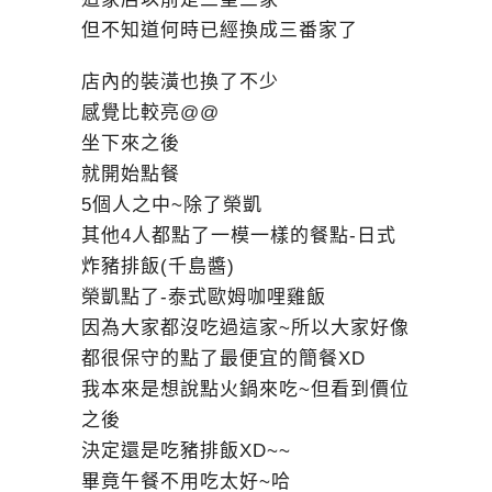
但不知道何時已經換成三番家了
店內的裝潢也換了不少
感覺比較亮@@
坐下來之後
就開始點餐
5個人之中~除了榮凱
其他4人都點了一模一樣的餐點-日式
炸豬排飯(千島醬)
榮凱點了-泰式歐姆咖哩雞飯
因為大家都沒吃過這家~所以大家好像
都很保守的點了最便宜的簡餐XD
我本來是想說點火鍋來吃~但看到價位
之後
決定還是吃豬排飯XD~~
畢竟午餐不用吃太好~哈