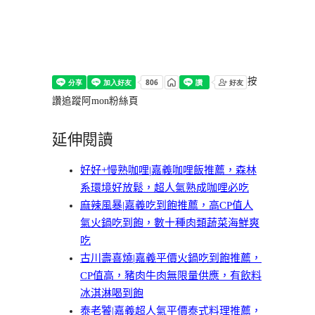
按
讚追蹤阿mon粉絲頁
延伸閱讀
好好+慢熟咖哩|嘉義咖哩飯推薦，森林
系環境好放鬆，超人氣熟成咖哩必吃
麻辣風暴|嘉義吃到飽推薦，高CP值人
氣火鍋吃到飽，數十種肉類蔬菜海鮮爽
吃
古川壽喜燒|嘉義平價火鍋吃到飽推薦，
CP值高，豬肉牛肉無限量供應，有飲料
冰淇淋喝到飽
泰老饕|嘉義超人氣平價泰式料理推薦，