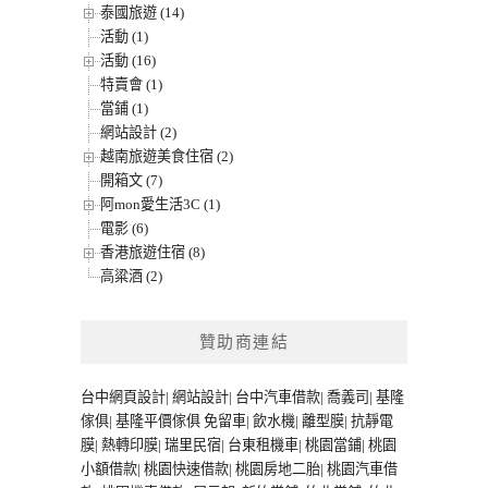
泰國旅遊 (14)
活動 (1)
活動 (16)
特賣會 (1)
當鋪 (1)
網站設計 (2)
越南旅遊美食住宿 (2)
開箱文 (7)
阿mon愛生活3C (1)
電影 (6)
香港旅遊住宿 (8)
高粱酒 (2)
贊助商連結
台中網頁設計
|
網站設計
|
台中汽車借款
|
喬義司
|
基隆
傢俱
|
基隆平價傢俱
免留車
|
飲水機
|
離型膜
|
抗靜電
膜
|
熱轉印膜
|
瑞里民宿
|
台東租機車
|
桃園當鋪
|
桃園
小額借款
|
桃園快速借款
|
桃園房地二胎
|
桃園汽車借