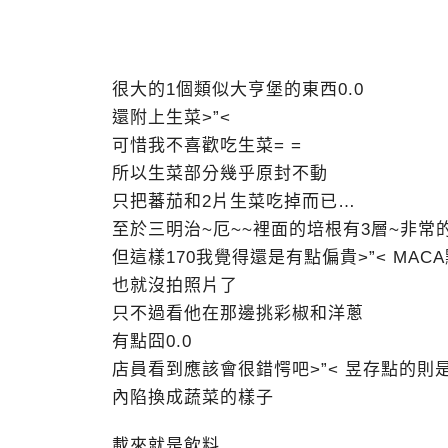
很大的1個類似大亨堡的東西0.0
還附上生菜>”<
可惜我不喜歡吃生菜= =
所以生菜部分幾乎原封不動
只把蕃茄和2片生菜吃掉而已…
至於三明治~厄~~裡面的培根有3層~非常
但這樣170我覺得還是有點偏貴>”< MA
也就沒拍照片了
只不過看他在那邊挑彩椒和洋蔥
有點囧0.0
店員看到應該會很錯愕吧>”< 昱存點的則
內陷換成蔬菜的樣子
載來就是飲料