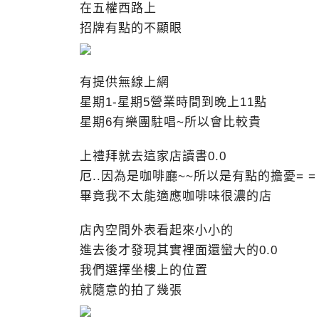
在五權西路上
招牌有點的不顯眼
有提供無線上網
星期1-星期5營業時間到晚上11點
星期6有樂團駐唱~所以會比較貴
上禮拜就去這家店讀書0.0
厄..因為是咖啡廳~~所以是有點的擔憂= =
畢竟我不太能適應咖啡味很濃的店
店內空間外表看起來小小的
進去後才發現其實裡面還蠻大的0.0
我們選擇坐樓上的位置
就隨意的拍了幾張