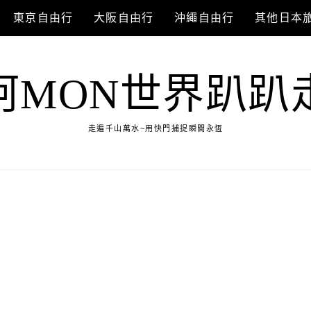
東京自由行
大阪自由行
沖繩自由行
其他日本
阿MON世界趴趴
走遍千山萬水~用快門捕捉瞬間永恆