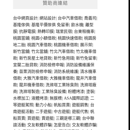
贊助商連結
台中網頁設計
|
網站設計
|
台中汽車借款
|
喬義司
|
基隆傢俱
|
基隆平價傢俱
免留車
|
飲水機
|
離型
膜
|
抗靜電膜
|
熱轉印膜
|
瑞里民宿
|
台東租機車
|
桃園當鋪
|
桃園小額借款
|
桃園快速借款
|
桃園房
地二胎
|
桃園汽車借款
|
桃園機車借款
|
展示架
|
新竹當舖
|
竹北當舖
|
竹北汽車借款
|
竹北機車借
款
|
新竹房屋土地貸款
|
新竹急用錢
|
新竹免留車
|
宜蘭二胎貸款
|
消防檢修申報
|
消防設備維護保
養
|
苗栗消防檢修申報
|
消防系統維護
|
清水機車
借款
|
大雅汽車借款
|
大雅機車借款
|
龍井汽車借
款
|
龍井機車借款
|
洗滌塔工業除臭劑
|
洗滌塔廠
商
|
洗滌塔製造
|
工業除臭設備
|
粉體烤漆
|
塗裝
|
水標加工
|
液體烤漆
|
無膜標
|
ASA國際認證
|
二
等遊艇駕照
|
動力小船
|
帆船買賣
|
遊艇銷售
|
台
南遊艇活動
|
二手遊艇
|
中古遊艇
|
遊艇代售
|
帆
船買賣
|
買遊艇
|
賣遊艇
|
三觀是哪三觀
|
台中聯
誼活動
|
交友軟體詐騙
|
怎麼告白
|
交友軟體詐騙
|