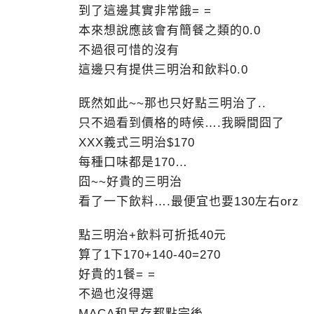
到了這邊其實非常餓= =
本來想說應該會有簡餐之類的0.0
不過很可惜的沒有
這邊只有提供三明治和飲料0.0
既然如此~~那也只好點三明治了..
只不過看到價格的時候….我瞬間囧了
XXX義式三明治$170
每種口味都是170…
囧~~好貴的三明治
看了一下飲料….最便宜也要130左右orz
點三明治+飲料可折抵40元
算了1下170+140-40=270
好貴的1餐= =
不過也沒得選
MACA和昱存都點完後