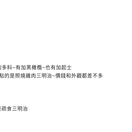
的多料~有加黑橄欖~也有加起士
CA點的是照燒雞肉三明治~價錢和外觀都差不多
是疏食三明治