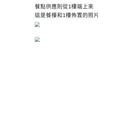
餐點供應則從1樓端上來
這是餐檯和1樓佈置的照片