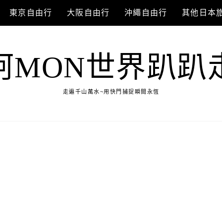
東京自由行
大阪自由行
沖繩自由行
其他日本
阿MON世界趴趴
走遍千山萬水~用快門捕捉瞬間永恆