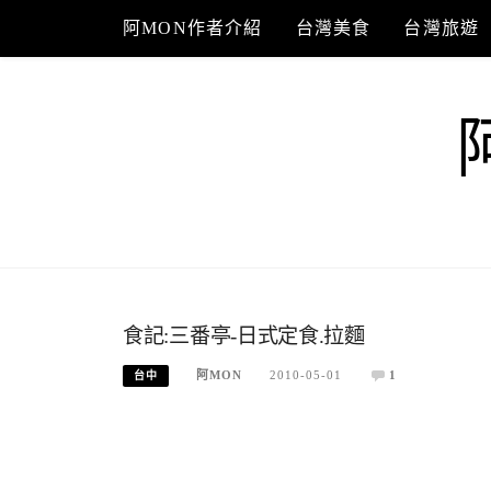
Skip
阿MON作者介紹
台灣美食
台灣旅遊
to
content
食記:三番亭-日式定食.拉麵
阿MON
2010-05-01
1
台中