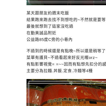
某天跟朋友約週末吃飯
結果跑來跑去找不到想吃的~不然就是要等
最後就想到了這家沒吃過
在勤美誠品附近
公益路85度C旁的小巷內
不過到的時候還是有點晚~所以還是稍等
菜單有護貝~不過看起來好反光喔orz~
有點影響視覺= =~~因而有點想先扣分的感
主要分為拉麵.丼飯.定食.冷麵等4種