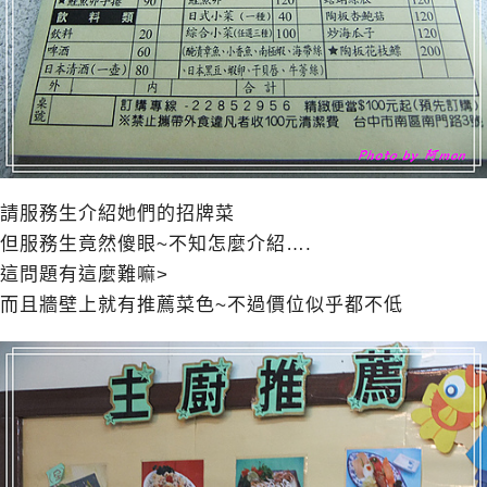
請服務生介紹她們的招牌菜
但服務生竟然傻眼~不知怎麼介紹….
這問題有這麼難嘛>
而且牆壁上就有推薦菜色~不過價位似乎都不低