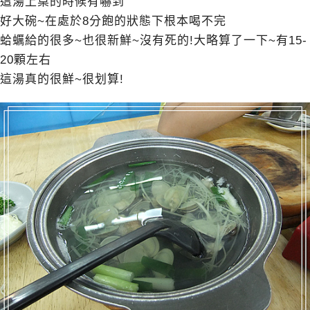
這湯上桌的時候有嚇到
好大碗~在處於8分飽的狀態下根本喝不完
蛤蠣給的很多~也很新鮮~沒有死的!大略算了一下~有15-
20顆左右
這湯真的很鮮~很划算!