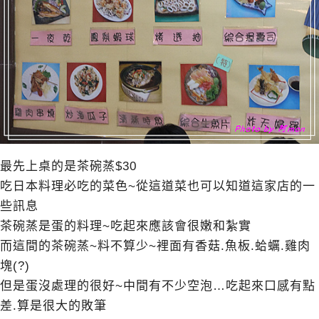
最先上桌的是茶碗蒸$30
吃日本料理必吃的菜色~從這道菜也可以知道這家店的一
些訊息
茶碗蒸是蛋的料理~吃起來應該會很嫩和紮實
而這間的茶碗蒸~料不算少~裡面有香菇.魚板.蛤蠣.雞肉
塊(?)
但是蛋沒處理的很好~中間有不少空泡…吃起來口感有點
差.算是很大的敗筆