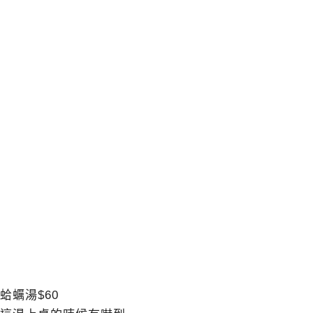
蛤蠣湯$60