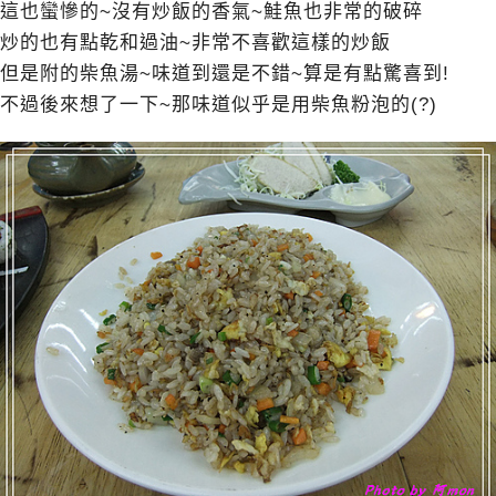
這也蠻慘的~沒有炒飯的香氣~鮭魚也非常的破碎
炒的也有點乾和過油~非常不喜歡這樣的炒飯
但是附的柴魚湯~味道到還是不錯~算是有點驚喜到!
不過後來想了一下~那味道似乎是用柴魚粉泡的(?)