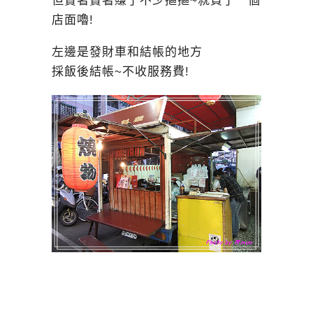
但賣著賣著賺了不少摳摳~就買了一個
店面嚕!
左邊是發財車和結帳的地方
採飯後結帳~不收服務費!