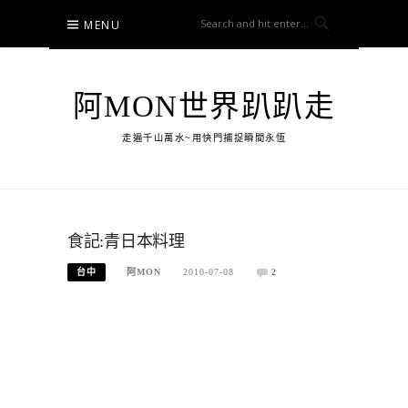
Skip
MENU
to
content
阿MON世界趴趴走
走遍千山萬水~用快門捕捉瞬間永恆
食記:青日本料理
台中
阿MON
2010-07-08
2