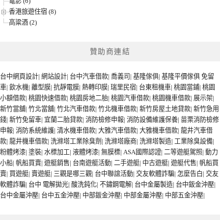
電影 (6)
香港旅遊住宿 (8)
高粱酒 (2)
贊助商連結
台中網頁設計
|
網站設計
|
台中汽車借款
|
喬義司
|
基隆傢俱
|
基隆平價傢俱
免留
車
|
飲水機
|
離型膜
|
抗靜電膜
|
熱轉印膜
|
瑞里民宿
|
台東租機車
|
桃園當鋪
|
桃園
小額借款
|
桃園快速借款
|
桃園房地二胎
|
桃園汽車借款
|
桃園機車借款
|
展示架
|
新竹當舖
|
竹北當舖
|
竹北汽車借款
|
竹北機車借款
|
新竹房屋土地貸款
|
新竹急用
錢
|
新竹免留車
|
宜蘭二胎貸款
|
消防檢修申報
|
消防設備維護保養
|
苗栗消防檢修
申報
|
消防系統維護
|
清水機車借款
|
大雅汽車借款
|
大雅機車借款
|
龍井汽車借
款
|
龍井機車借款
|
洗滌塔工業除臭劑
|
洗滌塔廠商
|
洗滌塔製造
|
工業除臭設備
|
粉體烤漆
|
塗裝
|
水標加工
|
液體烤漆
|
無膜標
|
ASA國際認證
|
二等遊艇駕照
|
動力
小船
|
帆船買賣
|
遊艇銷售
|
台南遊艇活動
|
二手遊艇
|
中古遊艇
|
遊艇代售
|
帆船買
賣
|
買遊艇
|
賣遊艇
|
三觀是哪三觀
|
台中聯誼活動
|
交友軟體詐騙
|
怎麼告白
|
交友
軟體詐騙
|
台中 電解拋光
|
酸洗鈍化
|
不鏽鋼電解
|
台中金屬製造
|
台中鈑金沖壓
|
台中金屬沖壓
|
台中五金沖壓
|
中部鈑金沖壓
|
中部金屬沖壓
|
中部五金沖壓
|