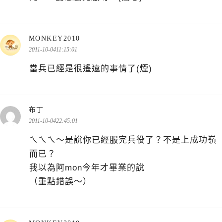
表
MONKEY2010
示:
2011-10-0411:15:01
當兵已經是很遙遠的事情了(煙)
表
布丁
示:
2011-10-0422:45:01
ㄟㄟㄟ～是說你已經服完兵役了？不是上成功嶺
而已？
我以為阿mon今年才畢業的說
（重點錯誤～）