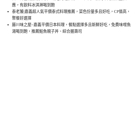
應，有飲料冰淇淋喝到飽
泰老饕|嘉義超人氣平價泰式料理推薦，菜色份量多且好吃，CP值高，
聚餐好選擇
藤川味之屋~嘉義平價日本料理，餐點選擇多且新鮮好吃，免費味噌魚
湯喝到飽，推薦鮭魚親子丼、綜合握壽司