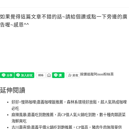
如果覺得這篇文章不錯的話~請給個讚或點一下旁邊的廣
告喔~感恩^^
按讚追蹤阿mon粉絲頁
延伸閱讀
好好+慢熟咖哩|嘉義咖哩飯推薦，森林系環境好放鬆，超人氣熟成咖哩
必吃
麻辣風暴|嘉義吃到飽推薦，高CP值人氣火鍋吃到飽，數十種肉類蔬菜
海鮮爽吃
古川壽喜燒|嘉義平價火鍋吃到飽推薦，CP值高，豬肉牛肉無限量供