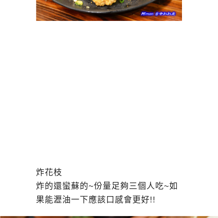
炸花枝
炸的還蠻蘇的~份量足夠三個人吃~如
果能瀝油一下應該口感會更好!!