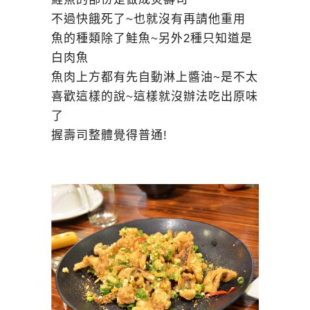
不過快餓死了~也就沒有再請他重用
魚的種類除了鮭魚~另外2種只知道是
白肉魚
魚肉上方都有先自動淋上醬油~是不太
喜歡這樣的說~這樣就沒辦法吃出原味
了
握壽司整體覺得普通!