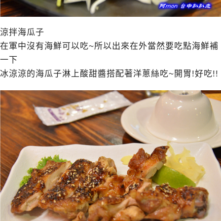
涼拌海瓜子
在軍中沒有海鮮可以吃~所以出來在外當然要吃點海鮮補
一下
冰涼涼的海瓜子淋上酸甜醬搭配著洋蔥絲吃~開胃!好吃!!