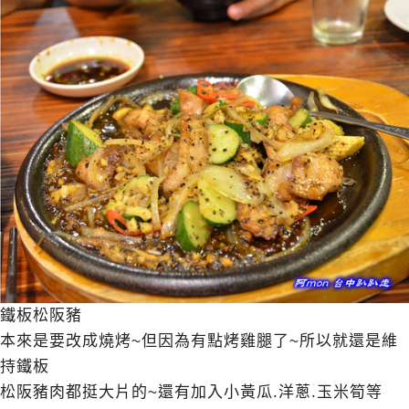
鐵板松阪豬
本來是要改成燒烤~但因為有點烤雞腿了~所以就還是維
持鐵板
松阪豬肉都挺大片的~還有加入小黃瓜.洋蔥.玉米筍等