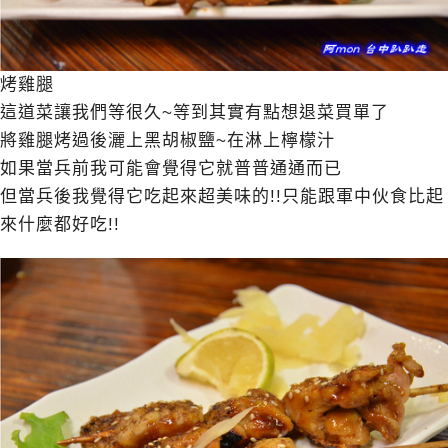
烤雞腿
這道菜讓我們等很久~等到其實有點想退菜買單了
將雞腿烤過後灑上黑胡椒鹽~在淋上檸檬汁
如果當兵前我可能會覺得它就普普通通而已
但當兵後我覺得它吃起來超美味的!!只能跟軍中伙食比起
來什麼都好吃!!