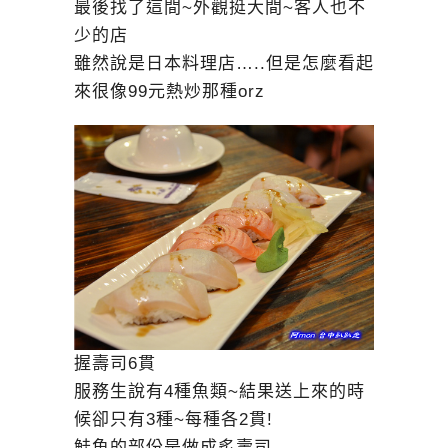
最後找了這間~外觀挺大間~客人也不
少的店
雖然說是日本料理店…..但是怎麼看起
來很像99元熱炒那種orz
握壽司6貫
服務生說有4種魚類~結果送上來的時
候卻只有3種~每種各2貫!
鮭魚的部份是做成炙壽司