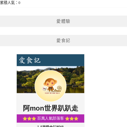
累積人氣：0
愛體驗
愛食記