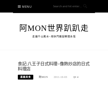
Skip
MENU
to
content
阿MON世界趴趴走
走遍千山萬水~用快門捕捉瞬間永恆
食記:八王子日式料理~像熱炒店的日式
料理店
嘉義美食
阿MON
2011-10-03
4