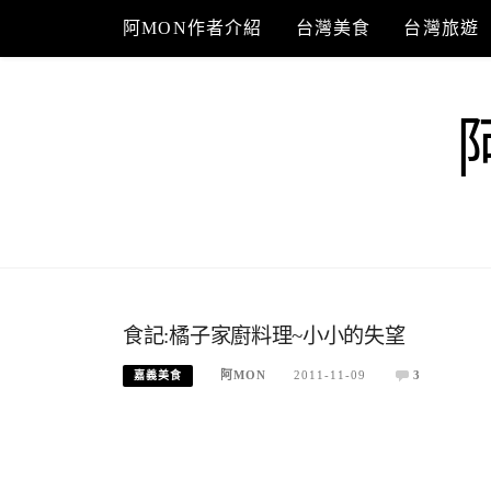
Skip
阿MON作者介紹
台灣美食
台灣旅遊
to
content
食記:橘子家廚料理~小小的失望
阿MON
2011-11-09
3
嘉義美食