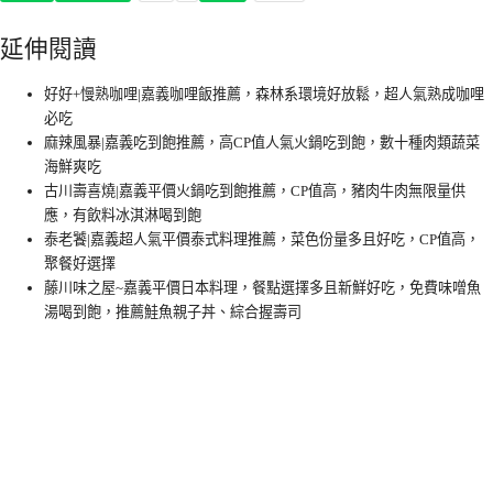
延伸閱讀
好好+慢熟咖哩|嘉義咖哩飯推薦，森林系環境好放鬆，超人氣熟成咖哩
必吃
麻辣風暴|嘉義吃到飽推薦，高CP值人氣火鍋吃到飽，數十種肉類蔬菜
海鮮爽吃
古川壽喜燒|嘉義平價火鍋吃到飽推薦，CP值高，豬肉牛肉無限量供
應，有飲料冰淇淋喝到飽
泰老饕|嘉義超人氣平價泰式料理推薦，菜色份量多且好吃，CP值高，
聚餐好選擇
藤川味之屋~嘉義平價日本料理，餐點選擇多且新鮮好吃，免費味噌魚
湯喝到飽，推薦鮭魚親子丼、綜合握壽司