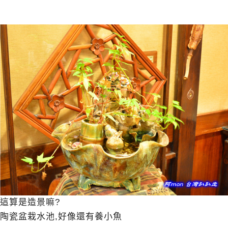
這算是造景嘛?
陶瓷盆栽水池,好像還有養小魚