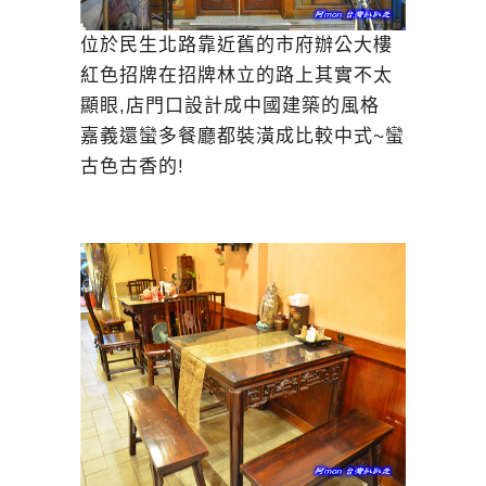
位於民生北路靠近舊的市府辦公大樓
紅色招牌在招牌林立的路上其實不太
顯眼,店門口設計成中國建築的風格
嘉義還蠻多餐廳都裝潢成比較中式~蠻
古色古香的!