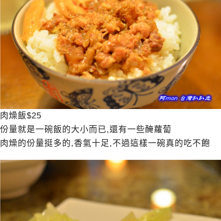
肉燥飯$25
份量就是一碗飯的大小而已,還有一些醃蘿蔔
肉燥的份量挺多的,香氣十足,不過這樣一碗真的吃不飽