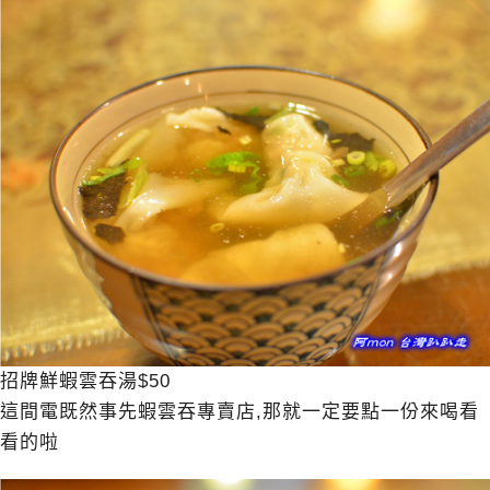
招牌鮮蝦雲吞湯$50
這間電既然事先蝦雲吞專賣店,那就一定要點一份來喝看
看的啦