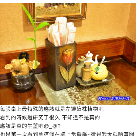
每張桌上最特殊的應該就是左邊這株植物吧
看到的時候還研究了很久,不知道不是真的
應該是真的生薑吧@_@?
也是第一次看到拿這個在桌上當擺飾~還是我太孤陋寡聞