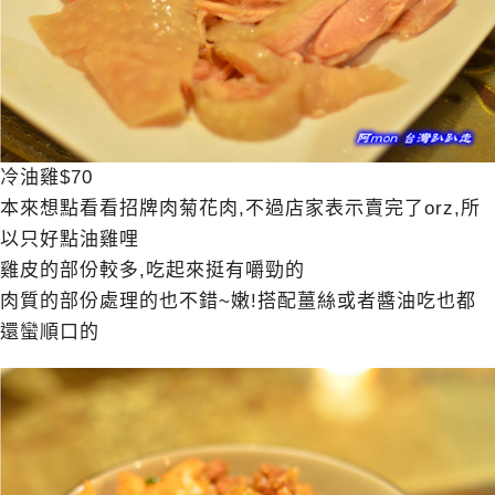
冷油雞$70
本來想點看看招牌肉菊花肉,不過店家表示賣完了orz,所
以只好點油雞哩
雞皮的部份較多,吃起來挺有嚼勁的
肉質的部份處理的也不錯~嫩!搭配薑絲或者醬油吃也都
還蠻順口的