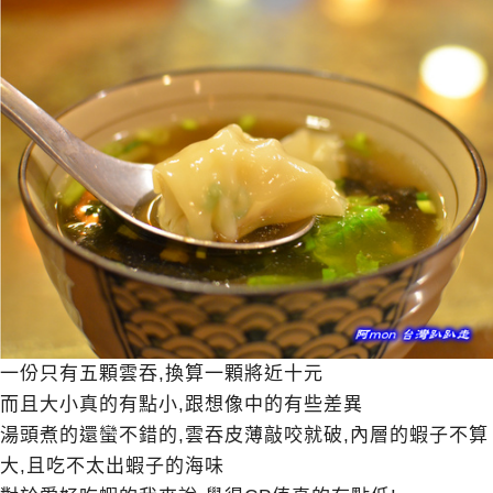
一份只有五顆雲吞,換算一顆將近十元
而且大小真的有點小,跟想像中的有些差異
湯頭煮的還蠻不錯的,雲吞皮薄敲咬就破,內層的蝦子不算
大,且吃不太出蝦子的海味