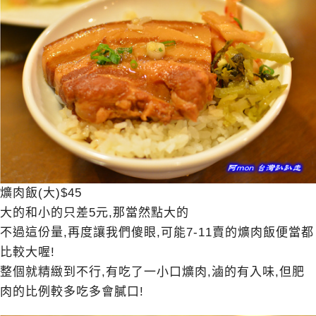
爌肉飯(大)$45
大的和小的只差5元,那當然點大的
不過這份量,再度讓我們傻眼,可能7-11賣的爌肉飯便當都
比較大喔!
整個就精緻到不行,有吃了一小口爌肉,滷的有入味,但肥
肉的比例較多吃多會膩口!