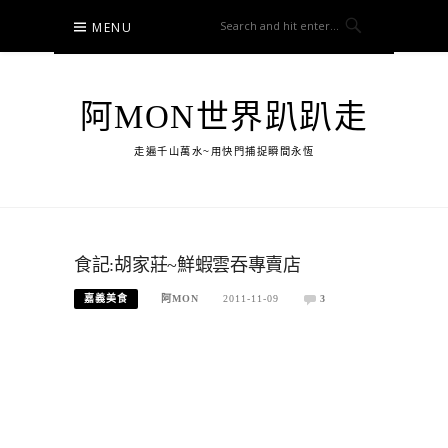
Skip
MENU
to
content
阿MON世界趴趴走
走遍千山萬水~用快門捕捉瞬間永恆
食記:胡家莊~鮮蝦雲吞專賣店
嘉義美食
阿MON
2011-11-09
3