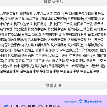
贊助商連結
台中網頁設計
|
網站設計
|
台中汽車借款
|
喬義司
|
基隆傢俱
|
基隆平價傢俱
免留
車
|
飲水機
|
離型膜
|
抗靜電膜
|
熱轉印膜
|
瑞里民宿
|
台東租機車
|
桃園當鋪
|
桃園
小額借款
|
桃園快速借款
|
桃園房地二胎
|
桃園汽車借款
|
桃園機車借款
|
展示架
|
新竹當舖
|
竹北當舖
|
竹北汽車借款
|
竹北機車借款
|
新竹房屋土地貸款
|
新竹急用
錢
|
新竹免留車
|
宜蘭二胎貸款
|
消防檢修申報
|
消防設備維護保養
|
苗栗消防檢修
申報
|
消防系統維護
|
清水機車借款
|
大雅汽車借款
|
大雅機車借款
|
龍井汽車借
款
|
龍井機車借款
|
洗滌塔工業除臭劑
|
洗滌塔廠商
|
洗滌塔製造
|
工業除臭設備
|
粉體烤漆
|
塗裝
|
水標加工
|
液體烤漆
|
無膜標
|
ASA國際認證
|
二等遊艇駕照
|
動力
小船
|
帆船買賣
|
遊艇銷售
|
台南遊艇活動
|
二手遊艇
|
中古遊艇
|
遊艇代售
|
帆船買
賣
|
買遊艇
|
賣遊艇
|
三觀是哪三觀
|
台中聯誼活動
|
交友軟體詐騙
|
怎麼告白
|
交友
軟體詐騙
|
台中 電解拋光
|
酸洗鈍化
|
不鏽鋼電解
|
台中金屬製造
|
台中鈑金沖壓
|
台中金屬沖壓
|
台中五金沖壓
|
中部鈑金沖壓
|
中部金屬沖壓
|
中部五金沖壓
|
機票比價