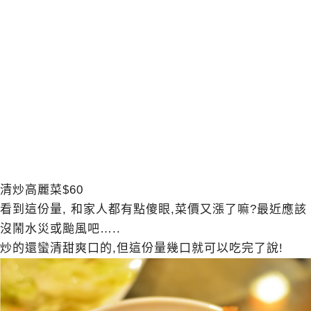
清炒高麗菜$60
看到這份量, 和家人都有點傻眼,菜價又漲了嘛?最近應該
沒鬧水災或颱風吧…..
炒的還蠻清甜爽口的,但這份量幾口就可以吃完了說!