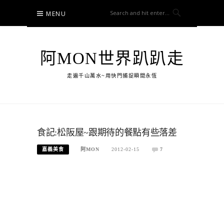
Skip
MENU
to
content
阿MON世界趴趴走
走遍千山萬水~用快門捕捉瞬間永恆
食記:松阪屋~跟期待的餐點有些落差
嘉義美食
阿MON
2012-02-15
7