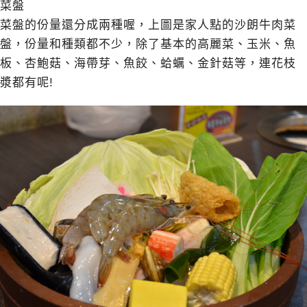
菜盤
菜盤的份量還分成兩種喔，上圖是家人點的沙朗牛肉菜
盤，份量和種類都不少，除了基本的高麗菜、玉米、魚
板、杏鮑菇、海帶芽、魚餃、蛤蠣、金針菇等，連花枝
漿都有呢!