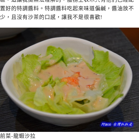
置好的特調醬料。特調醬料吃起來味道偏鹹，醬油放不
少，且沒有沙茶的口感，讓我不是很喜歡!
前菜-龍蝦沙拉