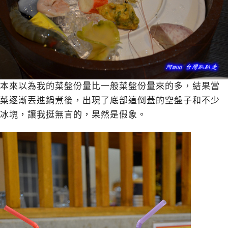
本來以為我的菜盤份量比一般菜盤份量來的多，結果當
菜逐漸丟進鍋煮後，出現了底部這倒蓋的空盤子和不少
冰塊，讓我挺無言的，果然是假象。