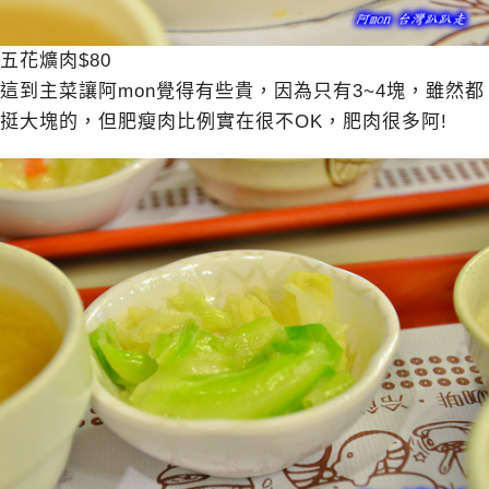
五花爌肉$80
這到主菜讓阿mon覺得有些貴，因為只有3~4塊，雖然都
挺大塊的，但肥瘦肉比例實在很不OK，肥肉很多阿!