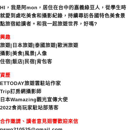
HI，我是阿mon，居住在台中的嘉義綠豆人，從學生時
就愛到處吃美食和攝影紀錄，持續尋訪各國特色美食景
點旅宿給讀者。和我一起旅遊世界，好嗎?
興趣
旅遊|日本旅遊|泰國旅遊|歐洲旅遊
攝影|美食|風景|人像
住宿|飯店|民宿|背包客
資歷
ETTODAY旅遊雲駐站作家
Trip訂房網攝影師
日本Wamazing觀光宣傳大使
2022食尚玩家駐站部落客
合作邀請、讀者意見迴響歡迎來信
pswo210525@gmail.com