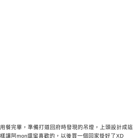
用餐完畢，準備打道回府時發現的吊燈，上頭設計成這
樣讓阿mon還蠻喜歡的，以後買一個回家掛好了XD