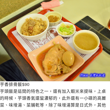
芋香排骨飯$90
芋頭飯是這間的特色之一，還有加入蝦米來提味，上桌
的時候，芋頭香氣還蠻濃郁的，此外還有一小碟的高麗
菜、味增湯、菜脯乾等，除了味增湯算是日式外，其他