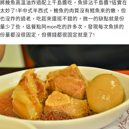
將鮸魚高溫油炸過配上千島醬吃，魚排沾千島醬?這實在
太妙了!半中式半西式，鮸魚的肉質沒有鱈魚來的嫩，但
也沒炸的過老，吃起來還挺不錯的，微一的缺點就是份
量少了些，這餐點阿mon吃的許多次，發現每次魚排的
份量都沒很固定，但價錢都很固定就是了!