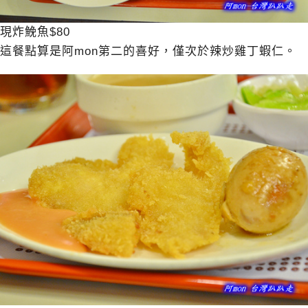
現炸鮸魚$80
這餐點算是阿mon第二的喜好，僅次於辣炒雞丁蝦仁。