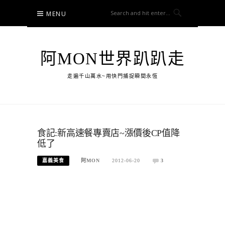
Skip
MENU
to
content
阿MON世界趴趴走
走遍千山萬水~用快門捕捉瞬間永恆
食記:新高速餐專賣店~漲價後CP值降
低了
嘉義美食
阿MON
2012-06-20
3