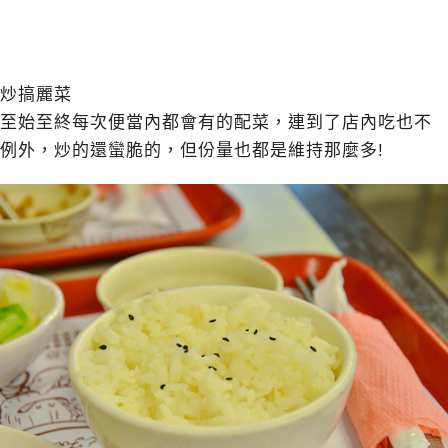
炒搞麗菜
至始至終每次便當內都會有的配菜，連到了店內吃也不
例外，炒的還蠻脆的，但份量也都是維持那麼多!