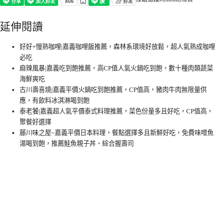
延伸閱讀
好好+慢熟咖哩|嘉義咖哩飯推薦，森林系環境好放鬆，超人氣熟成咖哩
必吃
麻辣風暴|嘉義吃到飽推薦，高CP值人氣火鍋吃到飽，數十種肉類蔬菜
海鮮爽吃
古川壽喜燒|嘉義平價火鍋吃到飽推薦，CP值高，豬肉牛肉無限量供
應，有飲料冰淇淋喝到飽
泰老饕|嘉義超人氣平價泰式料理推薦，菜色份量多且好吃，CP值高，
聚餐好選擇
藤川味之屋~嘉義平價日本料理，餐點選擇多且新鮮好吃，免費味噌魚
湯喝到飽，推薦鮭魚親子丼、綜合握壽司