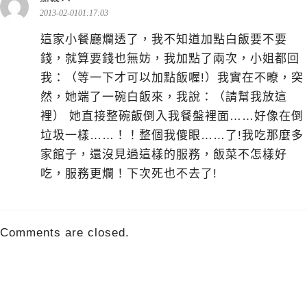
示:
2013-02-0101:17:03
這家小餐廳爛透了，我不知道加點白飯要不要
錢，就算要錢也無妨，我加點了兩次，小姐都回
我：（等一下才可以加點飯喔!）我實在不暸，突
然，她端了一碗白飯來，我說：（請幫我放這
裡） 她直接整碗飯倒入我餐盤裡面……好像在倒
垃圾一樣……！！整個我傻眼……了!我吃那麼多
家館子，還沒見過這樣的服務，飯菜不怎樣好
吃，服務更爛！下次死也不去了!
Comments are closed.