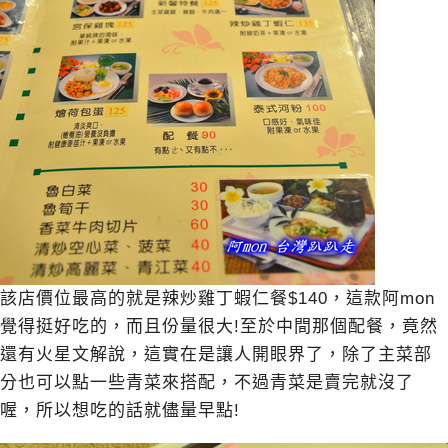
該店價位最高的就是辣炒雞丁蝦仁餐$140，這款阿mon
覺得挺好吃的，而且份量很大!至於中間那個配餐，竟然
還有火星文解說，這實在是讓人開眼界了，除了主菜部
分也可以點一些青菜來搭配，不過青菜是賣完就沒了
喔，所以想吃的話就儘量早點!