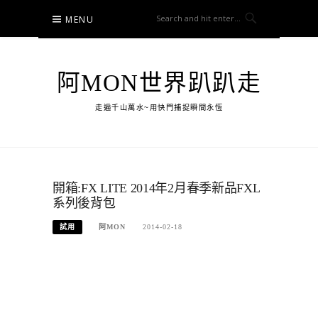
Skip
MENU
to
content
阿MON世界趴趴走
走遍千山萬水~用快門捕捉瞬間永恆
開箱:FX LITE 2014年2月春季新品FXL
系列後背包
試用
阿MON
2014-02-18