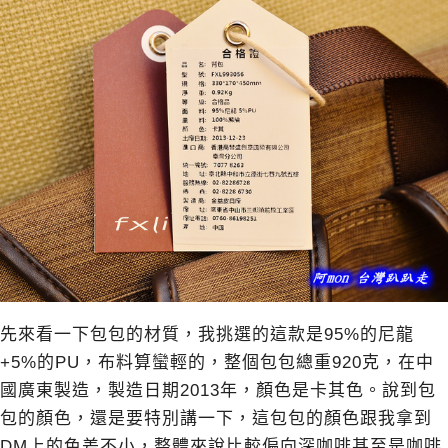
先來看一下包包的材質，我挑選的這款是95%的尼龍
+5%的PU，布料算蠻輕的，整個包包總重920克，在中
國廣東製造，製造日期2013年，顏色是卡其色。說到包
包的顏色，還是要特別講一下，這包包的顏色跟我拿到
DM上的色差不小，整體來說比較偏向深咖啡甚至是咖啡