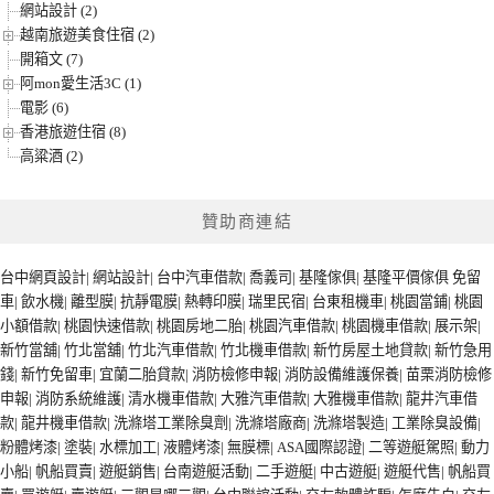
網站設計 (2)
越南旅遊美食住宿 (2)
開箱文 (7)
阿mon愛生活3C (1)
電影 (6)
香港旅遊住宿 (8)
高粱酒 (2)
贊助商連結
台中網頁設計
|
網站設計
|
台中汽車借款
|
喬義司
|
基隆傢俱
|
基隆平價傢俱
免留
車
|
飲水機
|
離型膜
|
抗靜電膜
|
熱轉印膜
|
瑞里民宿
|
台東租機車
|
桃園當鋪
|
桃園
小額借款
|
桃園快速借款
|
桃園房地二胎
|
桃園汽車借款
|
桃園機車借款
|
展示架
|
新竹當舖
|
竹北當舖
|
竹北汽車借款
|
竹北機車借款
|
新竹房屋土地貸款
|
新竹急用
錢
|
新竹免留車
|
宜蘭二胎貸款
|
消防檢修申報
|
消防設備維護保養
|
苗栗消防檢修
申報
|
消防系統維護
|
清水機車借款
|
大雅汽車借款
|
大雅機車借款
|
龍井汽車借
款
|
龍井機車借款
|
洗滌塔工業除臭劑
|
洗滌塔廠商
|
洗滌塔製造
|
工業除臭設備
|
粉體烤漆
|
塗裝
|
水標加工
|
液體烤漆
|
無膜標
|
ASA國際認證
|
二等遊艇駕照
|
動力
小船
|
帆船買賣
|
遊艇銷售
|
台南遊艇活動
|
二手遊艇
|
中古遊艇
|
遊艇代售
|
帆船買