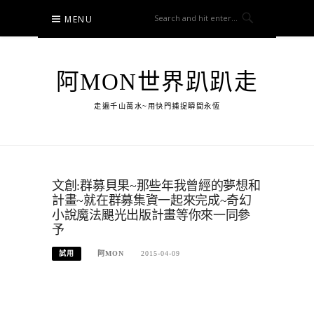
Skip
MENU
to
content
阿MON世界趴趴走
走遍千山萬水~用快門捕捉瞬間永恆
文創:群募貝果~那些年我曾經的夢想和
計畫~就在群募集資一起來完成~奇幻
小說魔法颶光出版計畫等你來一同參
予
試用
阿MON
2015-04-09