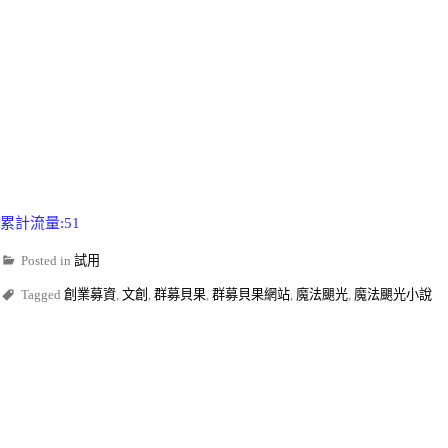
累計流量:51
Posted in
試用
Tagged
創業募資
,
文創
,
群募貝果
,
群募貝果網站
,
魔法颶光
,
魔法颶光小說