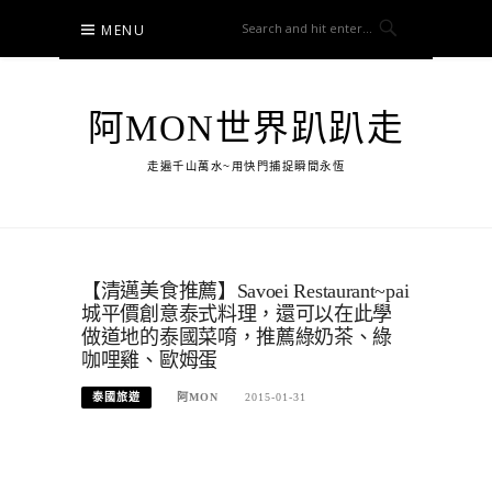
Skip
MENU
to
content
阿MON世界趴趴走
走遍千山萬水~用快門捕捉瞬間永恆
【清邁美食推薦】Savoei Restaurant~pai
城平價創意泰式料理，還可以在此學
做道地的泰國菜唷，推薦綠奶茶、綠
咖哩雞、歐姆蛋
泰國旅遊
阿MON
2015-01-31