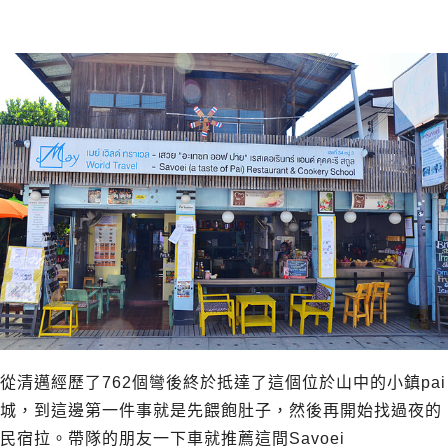
從清邁經歷了762個彎後終於抵達了這個位於山中的小鎮pai
城，到這邊第一件事就是先餵飽肚子，然後再開始找過夜的
民宿拉。帶隊的朋友一下車就推薦這間Savoei