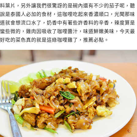
料葉片，另外讓我們很驚訝的是碗內還有不少的茄子呢，聽
說是泰國人必加的食材，這咖哩吃起來香濃順口，光聞那味
道就會想流口水了，奶香中有著些許香料的辛香，辣度算是
蠻些微的，雞肉因吸收了咖哩醬汁，味道鮮嫩美味，今天最
好吃的菜色真的就是這綠咖哩雞了，推薦必點。