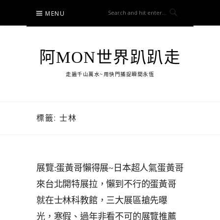
Skip
MENU
to
content
阿MON世界趴趴走
走遍千山萬水~用快門捕捉瞬間永恆
標籤:
士林
展覽:蛋黃哥懶得展~日本超人氣蛋黃哥
來台北開特展拉，懶到不行的蛋黃哥
就在士林科教館，三大展區搶先曝
光，寒假、過年非看不可的展覽推薦