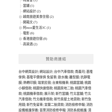
特賣會 (1)
當鋪 (1)
網站設計 (2)
越南旅遊美食住宿 (2)
開箱文 (7)
阿mon愛生活3C (1)
電影 (6)
香港旅遊住宿 (8)
高粱酒 (2)
贊助商連結
台中網頁設計
|
網站設計
|
台中汽車借款
|
喬義司
|
基隆
傢俱
|
基隆平價傢俱
免留車
|
飲水機
|
離型膜
|
抗靜電
膜
|
熱轉印膜
|
瑞里民宿
|
台東租機車
|
桃園當鋪
|
桃園
小額借款
|
桃園快速借款
|
桃園房地二胎
|
桃園汽車借
款
|
桃園機車借款
|
展示架
|
新竹當舖
|
竹北當舖
|
竹北
汽車借款
|
竹北機車借款
|
新竹房屋土地貸款
|
新竹急
用錢
|
新竹免留車
|
宜蘭二胎貸款
|
消防檢修申報
|
消防
設備維護保養
|
苗栗消防檢修申報
|
消防系統維護
|
清