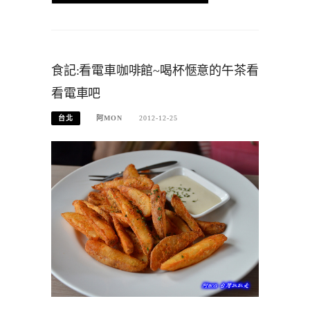
食記:看電車咖啡館~喝杯愜意的午茶看
看電車吧
台北
阿MON
2012-12-25