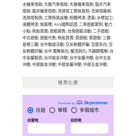
水機車借款
|
大雅汽車借款
|
大雅機車借款
|
龍井汽車
借款
|
龍井機車借款
|
洗滌塔工業除臭劑
|
洗滌塔廠商
|
洗滌塔製造
|
工業除臭設備
|
粉體烤漆
|
塗裝
|
水標加工
|
液體烤漆
|
無膜標
|
ASA國際認證
|
二等遊艇駕照
|
動力
小船
|
帆船買賣
|
遊艇銷售
|
台南遊艇活動
|
二手遊艇
|
中古遊艇
|
遊艇代售
|
帆船買賣
|
買遊艇
|
賣遊艇
|
三觀
是哪三觀
|
台中聯誼活動
|
交友軟體詐騙
|
怎麼告白
|
交
友軟體詐騙
|
台中 電解拋光
|
酸洗鈍化
|
不鏽鋼電解
|
台
中金屬製造
|
台中鈑金沖壓
|
台中金屬沖壓
|
台中五金
沖壓
|
中部鈑金沖壓
|
中部金屬沖壓
|
中部五金沖壓
|
機票比價