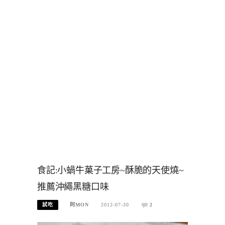
食記:小蝸牛菓子工房~酥脆的天使燒~
推薦沖繩黑糖口味
試吃
阿MON
2012-07-30
2