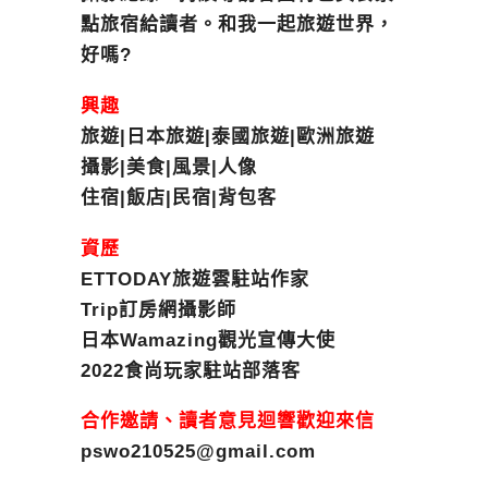
點旅宿給讀者。和我一起旅遊世界，
好嗎?
興趣
旅遊|日本旅遊|泰國旅遊|歐洲旅遊
攝影|美食|風景|人像
住宿|飯店|民宿|背包客
資歷
ETTODAY旅遊雲駐站作家
Trip訂房網攝影師
日本Wamazing觀光宣傳大使
2022食尚玩家駐站部落客
合作邀請、讀者意見迴響歡迎來信
pswo210525@gmail.com