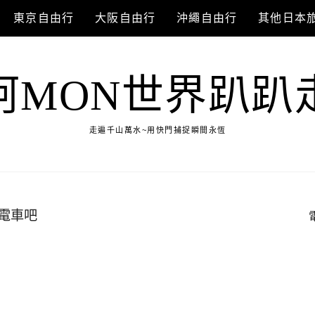
東京自由行
大阪自由行
沖繩自由行
其他日本
阿MON世界趴趴
走遍千山萬水~用快門捕捉瞬間永恆
電車吧