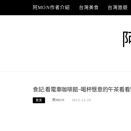
Skip
阿MON作者介紹
台灣美食
台灣旅遊
to
content
食記:看電車咖啡館~喝杯愜意的午茶看看
阿MON
2012-12-25
台北