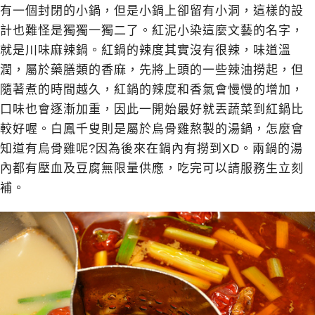
有一個封閉的小鍋，但是小鍋上卻留有小洞，這樣的設
計也難怪是獨獨一獨二了。紅泥小染這麼文藝的名字，
就是川味麻辣鍋。紅鍋的辣度其實沒有很辣，味道溫
潤，屬於藥膳類的香麻，先將上頭的一些辣油撈起，但
隨著煮的時間越久，紅鍋的辣度和香氣會慢慢的增加，
口味也會逐漸加重，因此一開始最好就丟蔬菜到紅鍋比
較好喔。白鳳千叟則是屬於烏骨雞熬製的湯鍋，怎麼會
知道有烏骨雞呢?因為後來在鍋內有撈到XD。兩鍋的湯
內都有壓血及豆腐無限量供應，吃完可以請服務生立刻
補。