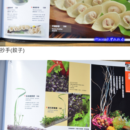
抄手(餃子)