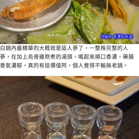
白鍋內最精華的大概就是這人蔘了，一整株完整的人
蔘，在加上烏骨雞熬煮的湯頭，喝起來順口香濃，藥膳
香氣濃郁，真的有這價值阿，個人覺得不輸無老鍋。