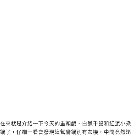
在來就是介紹一下今天的重頭戲，白鳳千叟和紅泥小染
鍋了，仔細一看會發現這鴛鴦鍋別有玄機，中間竟然還