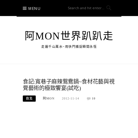
Skip
MENU
to
content
阿MON世界趴趴走
走遍千山萬水~用快門捕捉瞬間永恆
食記:寬巷子麻辣鴛鴦鍋~食材花藝與視
覺藝術的極致饗宴(試吃)
台北
阿MON
2012-11-14
10