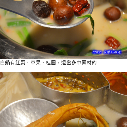
白鍋有紅棗、草果、桂圓，還蠻多中藥材的。