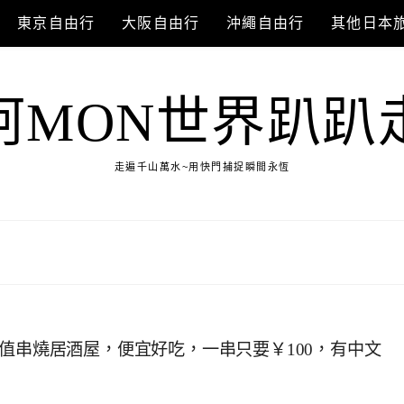
東京自由行
大阪自由行
沖繩自由行
其他日本
阿MON世界趴趴
走遍千山萬水~用快門捕捉瞬間永恆
值串燒居酒屋，便宜好吃，一串只要￥100，有中文