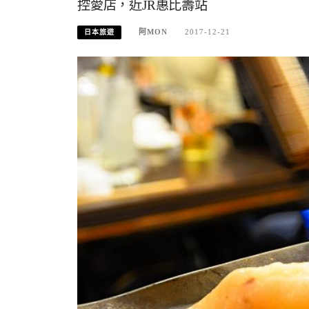
控愛店，近JR惠比壽站
阿MON
2017-12-21
日本旅遊