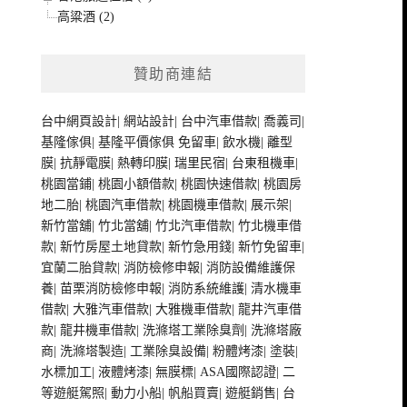
高粱酒 (2)
贊助商連結
台中網頁設計
|
網站設計
|
台中汽車借款
|
喬義司
|
基隆傢俱
|
基隆平價傢俱
免留車
|
飲水機
|
離型
膜
|
抗靜電膜
|
熱轉印膜
|
瑞里民宿
|
台東租機車
|
桃園當鋪
|
桃園小額借款
|
桃園快速借款
|
桃園房
地二胎
|
桃園汽車借款
|
桃園機車借款
|
展示架
|
新竹當舖
|
竹北當舖
|
竹北汽車借款
|
竹北機車借
款
|
新竹房屋土地貸款
|
新竹急用錢
|
新竹免留車
|
宜蘭二胎貸款
|
消防檢修申報
|
消防設備維護保
養
|
苗栗消防檢修申報
|
消防系統維護
|
清水機車
借款
|
大雅汽車借款
|
大雅機車借款
|
龍井汽車借
款
|
龍井機車借款
|
洗滌塔工業除臭劑
|
洗滌塔廠
商
|
洗滌塔製造
|
工業除臭設備
|
粉體烤漆
|
塗裝
|
水標加工
|
液體烤漆
|
無膜標
|
ASA國際認證
|
二
等遊艇駕照
|
動力小船
|
帆船買賣
|
遊艇銷售
|
台