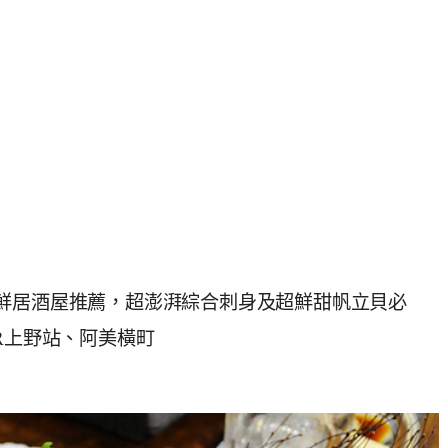
鮮居酒屋推薦，超澎湃綜合刺身及超鮮甜帆立貝必
R上野站、阿美橫町