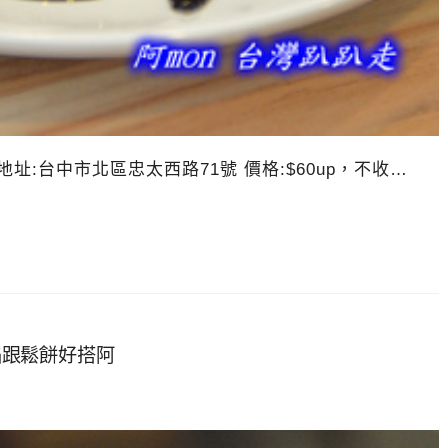
18 地址:台中市北區忠太西路71號 價格:$60up，不收…
果餡跟鬆餅好搭阿