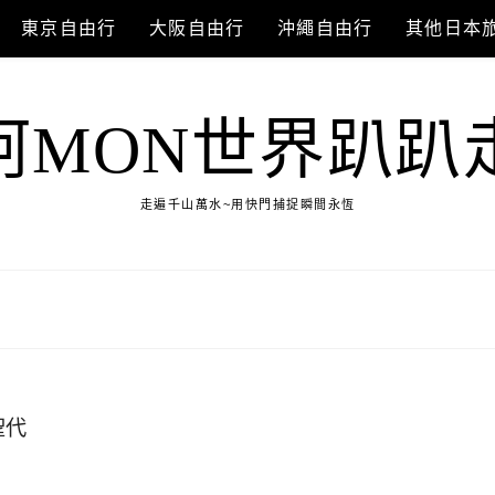
東京自由行
大阪自由行
沖繩自由行
其他日本
阿MON世界趴趴
走遍千山萬水~用快門捕捉瞬間永恆
聖代