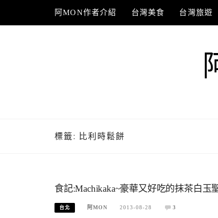
Skip
阿MON作者介紹
台灣美食
台灣旅遊
to
content
標籤:
比利時鬆餅
食記:Machikaka~豪華又好吃的抹茶白玉
阿MON
2013-08-28
3
台北