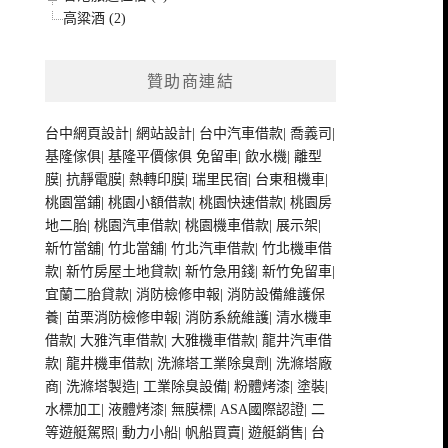
高粱酒 (2)
贊助商連結
台中網頁設計
|
網站設計
|
台中汽車借款
|
喬義司
|
基隆傢俱
|
基隆平價傢俱
免留車
|
飲水機
|
離型
膜
|
抗靜電膜
|
熱轉印膜
|
瑞里民宿
|
台東租機車
|
桃園當鋪
|
桃園小額借款
|
桃園快速借款
|
桃園房
地二胎
|
桃園汽車借款
|
桃園機車借款
|
展示架
|
新竹當舖
|
竹北當舖
|
竹北汽車借款
|
竹北機車借
款
|
新竹房屋土地貸款
|
新竹急用錢
|
新竹免留車
|
宜蘭二胎貸款
|
消防檢修申報
|
消防設備維護保
養
|
苗栗消防檢修申報
|
消防系統維護
|
清水機車
借款
|
大雅汽車借款
|
大雅機車借款
|
龍井汽車借
款
|
龍井機車借款
|
洗滌塔工業除臭劑
|
洗滌塔廠
商
|
洗滌塔製造
|
工業除臭設備
|
粉體烤漆
|
塗裝
|
水標加工
|
液體烤漆
|
無膜標
|
ASA國際認證
|
二
等遊艇駕照
|
動力小船
|
帆船買賣
|
遊艇銷售
|
台