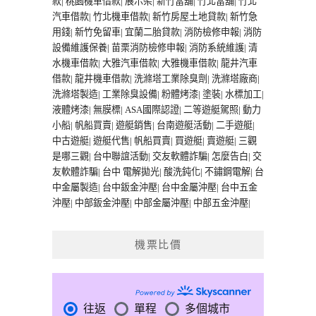
款
|
桃園機車借款
|
展示架
|
新竹當舖
|
竹北當舖
|
竹北
汽車借款
|
竹北機車借款
|
新竹房屋土地貸款
|
新竹急
用錢
|
新竹免留車
|
宜蘭二胎貸款
|
消防檢修申報
|
消防
設備維護保養
|
苗栗消防檢修申報
|
消防系統維護
|
清
水機車借款
|
大雅汽車借款
|
大雅機車借款
|
龍井汽車
借款
|
龍井機車借款
|
洗滌塔工業除臭劑
|
洗滌塔廠商
|
洗滌塔製造
|
工業除臭設備
|
粉體烤漆
|
塗裝
|
水標加工
|
液體烤漆
|
無膜標
|
ASA國際認證
|
二等遊艇駕照
|
動力
小船
|
帆船買賣
|
遊艇銷售
|
台南遊艇活動
|
二手遊艇
|
中古遊艇
|
遊艇代售
|
帆船買賣
|
買遊艇
|
賣遊艇
|
三觀
是哪三觀
|
台中聯誼活動
|
交友軟體詐騙
|
怎麼告白
|
交
友軟體詐騙
|
台中 電解拋光
|
酸洗鈍化
|
不鏽鋼電解
|
台
中金屬製造
|
台中鈑金沖壓
|
台中金屬沖壓
|
台中五金
沖壓
|
中部鈑金沖壓
|
中部金屬沖壓
|
中部五金沖壓
|
機票比價