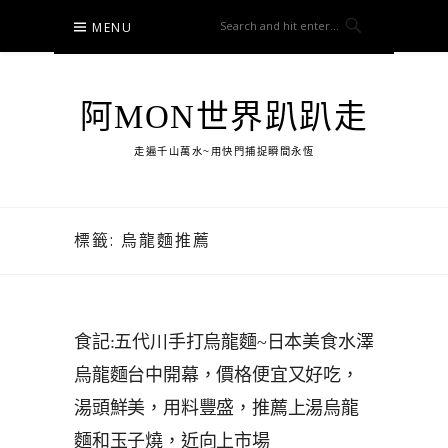
Skip
MENU
to
content
阿MON世界趴趴走
走遍千山萬水~用快門捕捉瞬間永恆
標籤:
烏龍麵推薦
食記:五代川手打烏龍麵~日本美食水澤
烏龍麵台中開幕，價格便宜又好吃，
湯頭鮮美，用料豐盛，推薦上湯烏龍
麵和玉子燒，近向上市場