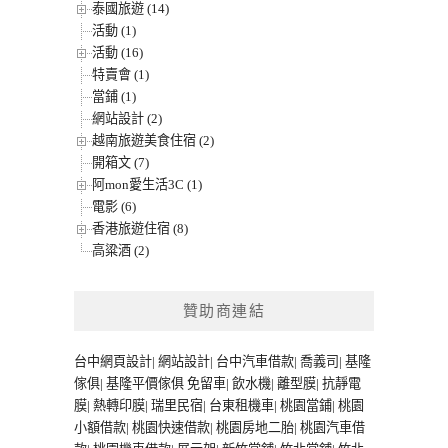
泰國旅遊 (14)
活動 (1)
活動 (16)
特賣會 (1)
當鋪 (1)
網站設計 (2)
越南旅遊美食住宿 (2)
開箱文 (7)
阿mon愛生活3C (1)
電影 (6)
香港旅遊住宿 (8)
高粱酒 (2)
贊助商連結
台中網頁設計
|
網站設計
|
台中汽車借款
|
喬義司
|
基隆
傢俱
|
基隆平價傢俱
免留車
|
飲水機
|
離型膜
|
抗靜電
膜
|
熱轉印膜
|
瑞里民宿
|
台東租機車
|
桃園當鋪
|
桃園
小額借款
|
桃園快速借款
|
桃園房地二胎
|
桃園汽車借