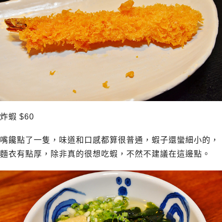
炸蝦 $60
嘴饞點了一隻，味道和口感都算很普通，蝦子還蠻細小的，
麵衣有點厚，除非真的很想吃蝦，不然不建議在這邊點。