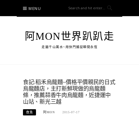
Skip
MENU
to
content
阿MON世界趴趴走
走遍千山萬水~用快門捕捉瞬間永恆
食記:稻禾烏龍麵~價格平價親民的日式
烏龍麵店，主打新鮮現做的烏龍麵
條，推薦蒜香牛肉烏龍麵，近捷運中
山站、新光三越
台北
阿MON
2015-07-17