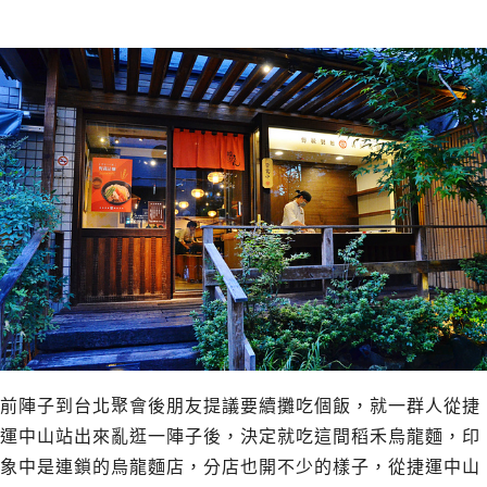
前陣子到台北聚會後朋友提議要續攤吃個飯，就一群人從捷
運中山站出來亂逛一陣子後，決定就吃這間稻禾烏龍麵，印
象中是連鎖的烏龍麵店，分店也開不少的樣子，從捷運中山