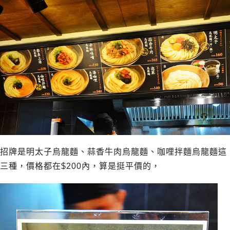
招牌是明太子烏龍麵、蒜香牛肉烏龍麵、咖哩拌麵烏龍麵這
三種，價格都在$200內，算是挺平價的，