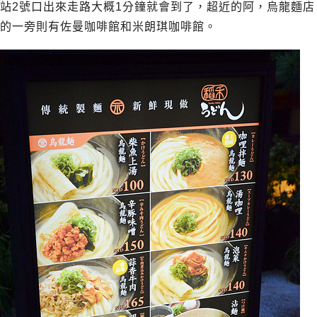
站2號口出來走路大概1分鐘就會到了，超近的阿，烏龍麵店
的一旁則有佐曼咖啡館和米朗琪咖啡館。