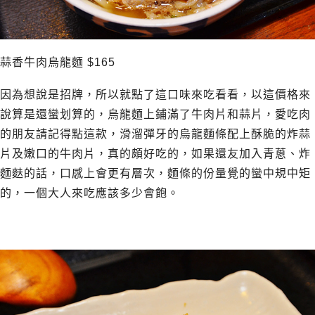
蒜香牛肉烏龍麵 $165
因為想說是招牌，所以就點了這口味來吃看看，以這價格來
說算是還蠻划算的，烏龍麵上鋪滿了牛肉片和蒜片，愛吃肉
的朋友請記得點這款，滑溜彈牙的烏龍麵條配上酥脆的炸蒜
片及嫩口的牛肉片，真的頗好吃的，如果還友加入青蔥、炸
麵麩的話，口感上會更有層次，麵條的份量覺的蠻中規中矩
的，一個大人來吃應該多少會飽。